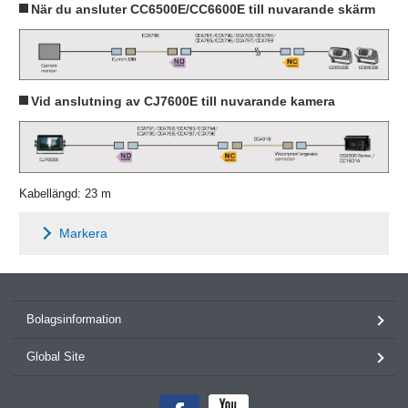
När du ansluter CC6500E/CC6600E till nuvarande skärm
Vid anslutning av CJ7600E till nuvarande kamera
Kabellängd: 23 m
Markera
Bolagsinformation
Global Site