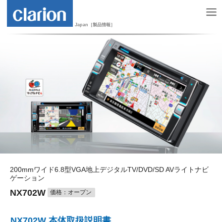
Japan［製品情報］
200mmワイド6.8型VGA地上デジタルTV/DVD/SD AVライトナビ
ゲーション
NX702W
価格：オープン
NX702W 本体取扱説明書