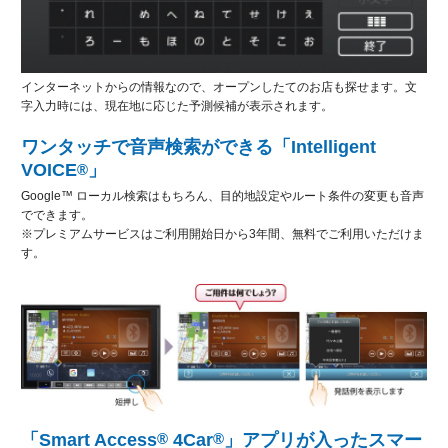
インターネットからの情報なので、オープンしたてのお店も探せます。文
字入力時には、現在地に応じた予測候補が表示されます。
ワンタッチで音声検索ができる「Intelligent
VOICE
」
®
Google™ ローカル検索はもちろん、目的地設定やルート条件の変更も音声
でできます。
※プレミアムサービスはご利用開始日から3年間、無料でご利用いただけま
す。
「Smart Access
®
4Car
®
」アプリが入ったスマー