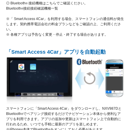
◎ Bluetooth
接続機種はこちらでご確認ください。
®
Bluetooth
接続接続確認機種一覧
®
※「 Smart Access 4Car」を利用する場合、スマートフォンの通信料が発生
します。契約携帯電話会社の料金プランなどをご確認の上、ご利用くださ
い。
※ 各種アプリは予告なく変更・停止・終了する場合があります。
「Smart Access 4Car」アプリを自動起動
スマートフォンに「Smart Access 4Car」をダウンロードし、NXV987Dと
Bluetooth
でペアリング接続するだけでナビゲーション本体から便利なア
®
プリを利用できます。アプリの追加や更新はスマートフォン上で自動的に
行われるため、いつでも手軽に最新のアプリを楽しめます。
※iPhone
本体でBluetooth
をオンにしておく必要があります。
®
®