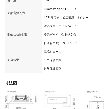
質 量
320 g
Bluetooth Ver 2.1 + EDR
外部音源入力
LIXIL専用テレビ接続用コネクター
対応プロファイル A2DP
Bluetooth性能
登録デバイス数 最大7 台
伝送範囲 約10m CLASS2
電流ヒューズ
安全装置
出力保護団路
過熱保護回路
寸法図