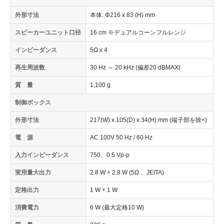
外形寸法
本体: Φ216 x 83 (H) mm
スピーカーユニット口径
16 cm ※デュアルコーンフルレンジ
インピーダンス
5Ω x 4
再生周波数
30 Hz ～ 20 kHz (偏差20 dBMAX)
質 量
1,100 g
制御ボックス
外形寸法
217(W) x 105(D) x 34(H) mm (端子部を除<)
電 源
AC 100V 50 Hz / 60 Hz
入力インピーダンス
750、0.5 Vp-p
実用量大出力
2.8 W + 2.8 W (5Ω 、JEITA)
定格出力
1 W + 1 W
消費電力
6 W (最大定格10 W)