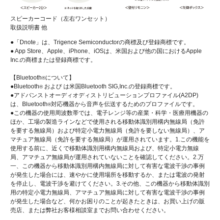
スピーカーコード（左右ワンセット）
取扱説明書 他
●「Dnote」は、Trigence Semiconductorの商標及び登録商標です。
● App Store、Apple、iPhone、iOSは、米国および他の国におけるApple
Inc.の商標または登録商標です。
【Bluetooth
について】
®
●Bluetooth
および は米国Bluetooth SIG,Inc.の登録商標です。
®
●アドバンストオーディオディストリビューションプロファイル(A2DP)
は、Bluetooth
対応機器から音声を伝送するためのプロファイルです。
®
●この機器の使用周波数帯では、電子レンジ等の産業・科学・医療用機器の
ほか、工場の製造ラインなどで使用される移動体識別用構内無線局（免許
を要する無線局）および特定小電力無線局（免許を要しない無線局）、ア
マチュア無線局（免許を要する無線局）が運用されています。1.この機能を
使用する前に、近くで移動体識別用構内無線局および、特定小電力無線
局、アマチュア無線局が運用されていないことを確認してください。2.万
一、この機器から移動体識別用構内無線局に対して有害な電波干渉の事例
が発生した場合には、速やかに使用場所を移動するか、または電波の発射
を停止し、電波干渉を避けてください。3.その他、この機器から移動体識別
用の特定小電力無線局、アマチュア無線局に対して有害な電波干渉の事例
が発生した場合など、何かお困りのことが起きたときは、お買い上げの販
売店、または弊社お客様相談室までお問い合わせください。