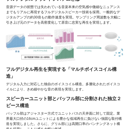
音源データの状態では失われている音楽本来の空気感や微細なニュアンス
までもリアルに再現するフルデジタルスピーカー技術を採用。一般的なデ
ジタルアンプの約30倍もの動作速度を実現。サンプリング周波数を大幅に
引き上げ元のデータを高密度化して原音に忠実な再生を実現します。
フルデジタル再生を実現する「マルチボイスコイル構
造」
デジタル入力に対応した独自のボイスコイル構造。多層化されたボイスコ
イルにより、きめ細やかな音の表現を実現します。
スピーカーユニット部とバッフル部に分割された独立２
ピース構造
バッフル部はアジャスター方式でユニットバスの天井面に対して固定。業
界最大口径の16cmユニットによる豊かな低域再生に負けない強固な取付構
造を実現しました。さらに、グリル部には高開口率のパンチングネット構
造を採用し、こもり感を大幅に低減。