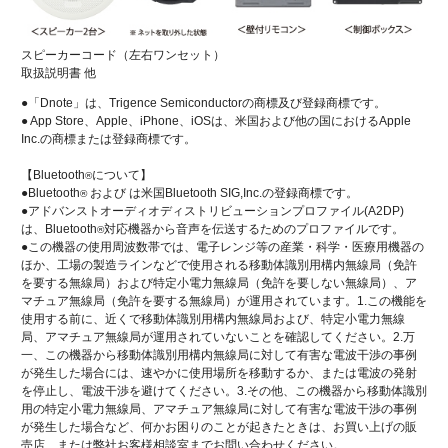
スピーカーコード（左右ワンセット）
取扱説明書 他
●「Dnote」は、Trigence Semiconductorの商標及び登録商標です。
● App Store、Apple、iPhone、iOSは、米国および他の国におけるApple
Inc.の商標または登録商標です。
【Bluetooth
について】
®
●Bluetooth
および は米国Bluetooth SIG,Inc.の登録商標です。
®
●アドバンストオーディオディストリビューションプロファイル(A2DP)
は、Bluetooth
対応機器から音声を伝送するためのプロファイルです。
®
●この機器の使用周波数帯では、電子レンジ等の産業・科学・医療用機器の
ほか、工場の製造ラインなどで使用される移動体識別用構内無線局（免許
を要する無線局）および特定小電力無線局（免許を要しない無線局）、ア
マチュア無線局（免許を要する無線局）が運用されています。1.この機能を
使用する前に、近くで移動体識別用構内無線局および、特定小電力無線
局、アマチュア無線局が運用されていないことを確認してください。2.万
一、この機器から移動体識別用構内無線局に対して有害な電波干渉の事例
が発生した場合には、速やかに使用場所を移動するか、または電波の発射
を停止し、電波干渉を避けてください。3.その他、この機器から移動体識別
用の特定小電力無線局、アマチュア無線局に対して有害な電波干渉の事例
が発生した場合など、何かお困りのことが起きたときは、お買い上げの販
売店、または弊社お客様相談室までお問い合わせください。