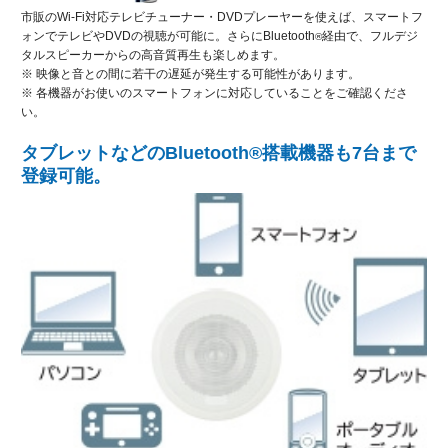
市販のWi-Fi対応テレビチューナー・DVDプレーヤーを使えば、スマートフ
ォンでテレビやDVDの視聴が可能に。さらにBluetooth
経由で、フルデジ
®
タルスピーカーからの高音質再生も楽しめます。
※ 映像と音との間に若干の遅延が発生する可能性があります。
※ 各機器がお使いのスマートフォンに対応していることをご確認くださ
い。
タブレットなどのBluetooth®搭載機器も7台まで
登録可能。