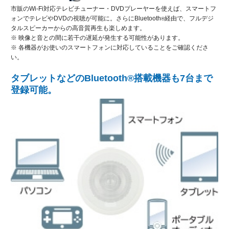
市販のWi-Fi対応テレビチューナー・DVDプレーヤーを使えば、スマートフ
ォンでテレビやDVDの視聴が可能に。さらにBluetooth
経由で、フルデジ
®
タルスピーカーからの高音質再生も楽しめます。
※ 映像と音との間に若干の遅延が発生する可能性があります。
※ 各機器がお使いのスマートフォンに対応していることをご確認くださ
い。
タブレットなどのBluetooth®搭載機器も7台まで
登録可能。