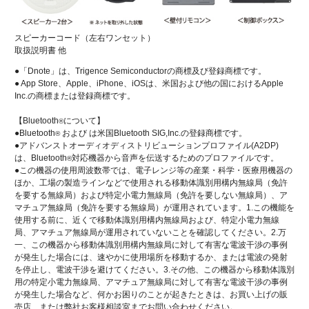
スピーカーコード（左右ワンセット）
取扱説明書 他
●「Dnote」は、Trigence Semiconductorの商標及び登録商標です。
● App Store、Apple、iPhone、iOSは、米国および他の国におけるApple
Inc.の商標または登録商標です。
【Bluetooth
について】
®
●Bluetooth
および は米国Bluetooth SIG,Inc.の登録商標です。
®
●アドバンストオーディオディストリビューションプロファイル(A2DP)
は、Bluetooth
対応機器から音声を伝送するためのプロファイルです。
®
●この機器の使用周波数帯では、電子レンジ等の産業・科学・医療用機器の
ほか、工場の製造ラインなどで使用される移動体識別用構内無線局（免許
を要する無線局）および特定小電力無線局（免許を要しない無線局）、ア
マチュア無線局（免許を要する無線局）が運用されています。1.この機能を
使用する前に、近くで移動体識別用構内無線局および、特定小電力無線
局、アマチュア無線局が運用されていないことを確認してください。2.万
一、この機器から移動体識別用構内無線局に対して有害な電波干渉の事例
が発生した場合には、速やかに使用場所を移動するか、または電波の発射
を停止し、電波干渉を避けてください。3.その他、この機器から移動体識別
用の特定小電力無線局、アマチュア無線局に対して有害な電波干渉の事例
が発生した場合など、何かお困りのことが起きたときは、お買い上げの販
売店、または弊社お客様相談室までお問い合わせください。