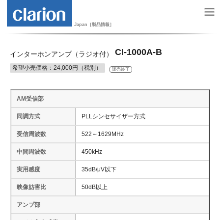
Japan［製品情報］
CI-1000A-B
インターホンアンプ（ラジオ付）
希望小売価格：24,000円（税別）
販売終了
AM受信部
同調方式
PLLシンセサイザー方式
受信周波数
522～1629MHz
中間周波数
450kHz
実用感度
35dB/μV以下
映像妨害比
50dB以上
アンプ部