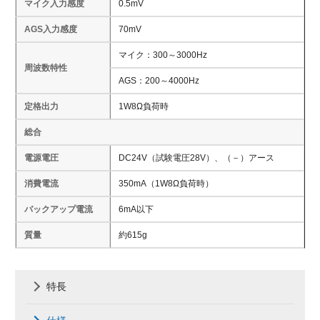
マイク入力感度
0.5mV
AGS入力感度
70mV
マイク：300～3000Hz
周波数特性
AGS：200～4000Hz
定格出力
1W8Ω負荷時
総合
電源電圧
DC24V（試験電圧28V）、（－）アース
消費電流
350mA（1W8Ω負荷時）
バックアップ電流
6mA以下
質量
約615g
特長