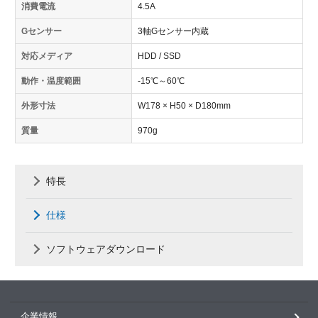
消費電流
4.5A
Gセンサー
3軸Gセンサー内蔵
対応メディア
HDD / SSD
動作・温度範囲
-15℃～60℃
外形寸法
W178 × H50 × D180mm
質量
970g
特長
仕様
ソフトウェアダウンロード
企業情報