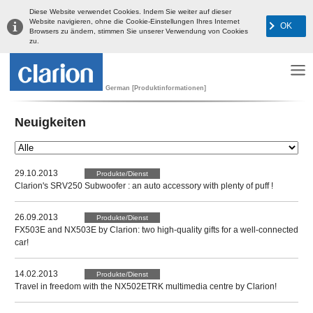
Diese Website verwendet Cookies. Indem Sie weiter auf dieser
Website navigieren, ohne die Cookie-Einstellungen Ihres Internet
OK
Browsers zu ändern, stimmen Sie unserer Verwendung von Cookies
zu.
German [Produktinformationen]
Neuigkeiten
29.10.2013
Produkte/Dienst
Clarion's SRV250 Subwoofer : an auto accessory with plenty of puff !
26.09.2013
Produkte/Dienst
FX503E and NX503E by Clarion: two high-quality gifts for a well-connected
car!
14.02.2013
Produkte/Dienst
Travel in freedom with the NX502ETRK multimedia centre by Clarion!