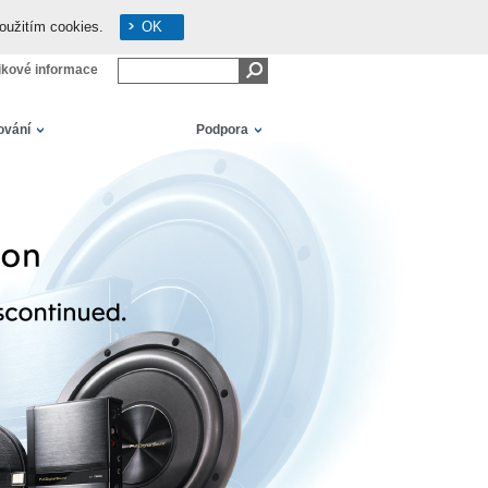
oužitím cookies.
OK
ikové informace
ování
Podpora