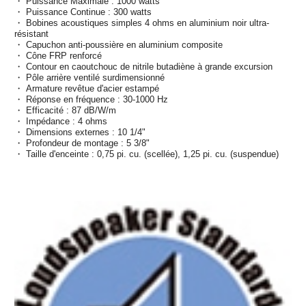
・ Puissance Maximale : 1000 watts
・ Puissance Continue : 300 watts
・ Bobines acoustiques simples 4 ohms en aluminium noir ultra-
résistant
・ Capuchon anti-poussière en aluminium composite
・ Cône FRP renforcé
・ Contour en caoutchouc de nitrile butadiène à grande excursion
・ Pôle arrière ventilé surdimensionné
・ Armature revêtue d'acier estampé
・ Réponse en fréquence : 30-1000 Hz
・ Efficacité : 87 dB/W/m
・ Impédance : 4 ohms
・ Dimensions externes : 10 1/4"
・ Profondeur de montage : 5 3/8"
・ Taille d'enceinte : 0,75 pi. cu. (scellée), 1,25 pi. cu. (suspendue)