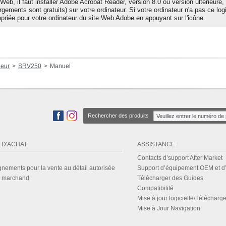
Web, il faut installer Adobe Acrobat Reader, version 8.0 ou version ultérieure, 
gements sont gratuits) sur votre ordinateur. Si votre ordinateur n'a pas ce logi
priée pour votre ordinateur du site Web Adobe en appuyant sur l'icône.
leur
SRV250
Manuel
Rechercher des produits
 D'ACHAT
ASSISTANCE
Contacts d’support After Market
nements pour la vente au détail autorisée
Support d’équipement OEM et d
r marchand
Télécharger des Guides
Compatibilité
Mise à jour logicielle/Télécharge
Mise à Jour Navigation