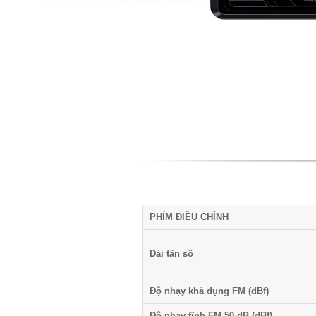
PHÍM ĐIỀU CHỈNH
Dải tần số
Độ nhạy khả dụng FM (dBf)
Độ nhạy tĩnh FM 50 dB (dBf)