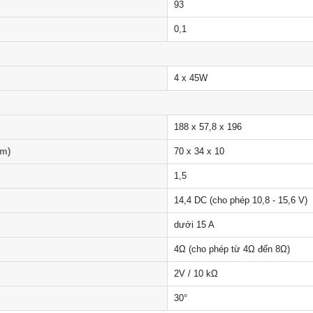
93
0,1
4 x 45W
188 x 57,8 x 196
mm)
70 x 34 x 10
1,5
14,4 DC (cho phép 10,8 - 15,6 V)
dưới 15 A
4Ω (cho phép từ 4Ω đến 8Ω)
2V / 10 kΩ
30°