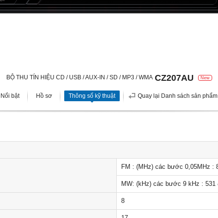
CZ207AU
BỘ THU TÍN HIỆU CD / USB / AUX-IN / SD / MP3 / WMA
New
Nổi bật
Hồ sơ
Thông số kỹ thuật
Quay lại Danh sách sản phẩm
FM : (MHz) các bước 0,05MHz : 
MW: (kHz) các bước 9 kHz : 531 
8
17