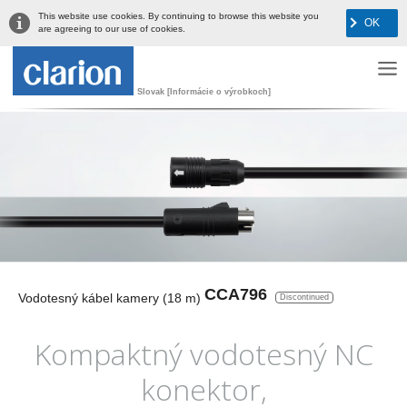
This website use cookies. By continuing to browse this website you
OK
are agreeing to our use of cookies.
Slovak [Informácie o výrobkoch]
CCA796
Vodotesný kábel kamery (18 m)
Discontinued
Kompaktný vodotesný NC
konektor,