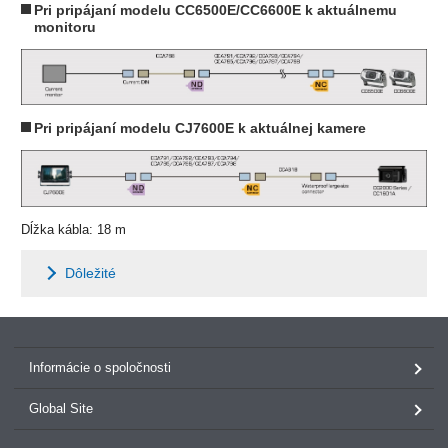
Pri pripájaní modelu CC6500E/CC6600E k aktuálnemu
monitoru
Pri pripájaní modelu CJ7600E k aktuálnej kamere
Dĺžka kábla: 18 m
Dôležité
Informácie o spoločnosti
Global Site