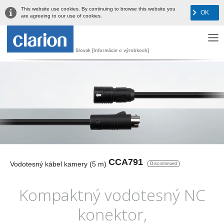
This website use cookies. By continuing to browse this website you
OK
are agreeing to our use of cookies.
Slovak [Informácie o výrobkoch]
CCA791
Vodotesný kábel kamery (5 m)
Discontinued
Kompaktný vodotesný NC
konektor,