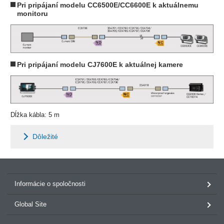
Pri pripájaní modelu CC6500E/CC6600E k aktuálnemu
monitoru
Pri pripájaní modelu CJ7600E k aktuálnej kamere
Dĺžka kábla: 5 m
Dôležité
Informácie o spoločnosti
Global Site