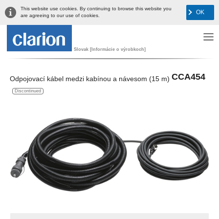
This website use cookies. By continuing to browse this website you
OK
are agreeing to our use of cookies.
Slovak [Informácie o výrobkoch]
CCA454
Odpojovací kábel medzi kabínou a návesom (15 m)
Discontinued