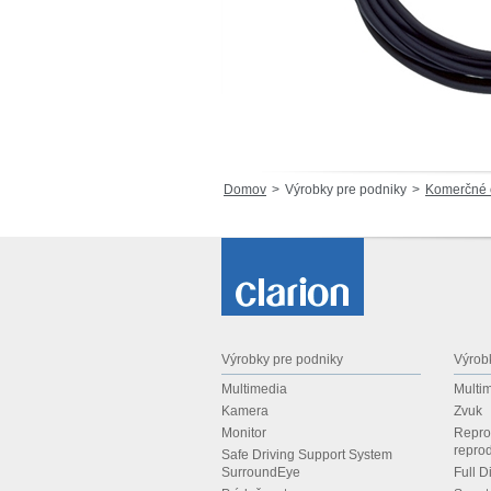
Domov
Výrobky pre podniky
Komerčné 
Výrobky pre podniky
Výrobk
Multimedia
Multi
Kamera
Zvuk
Monitor
Repro
reprod
Safe Driving Support System
SurroundEye
Full D