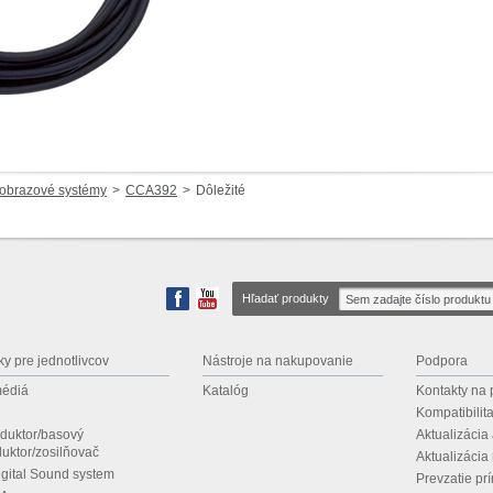
obrazové systémy
CCA392
Dôležité
Hľadať produkty
y pre jednotlivcov
Nástroje na nakupovanie
Podpora
médiá
Katalóg
Kontakty na
Kompatibilit
duktor/basový
Aktualizácia 
uktor/zosilňovač
Aktualizácia
igital Sound system
Prevzatie pr