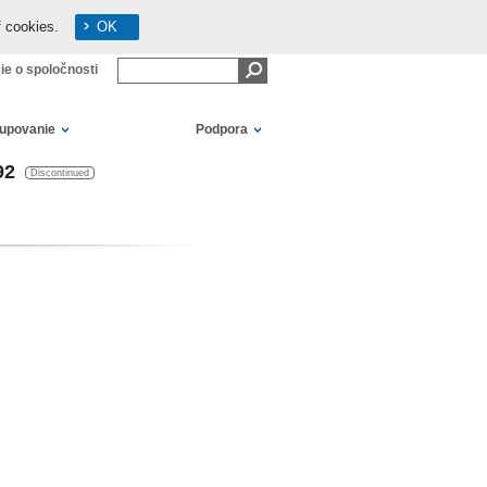
f cookies.
OK
ie o spoločnosti
kupovanie
Podpora
92
Discontinued