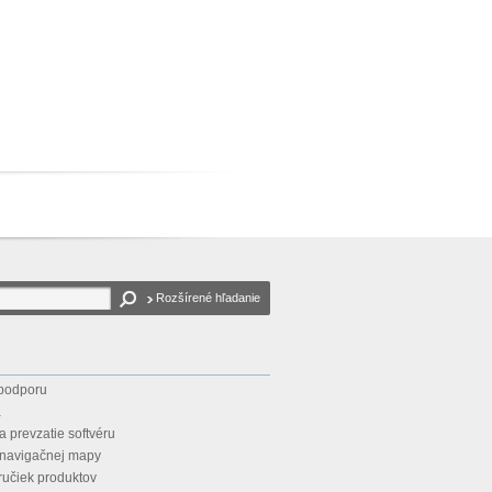
Rozšírené hľadanie
 podporu
a
a prevzatie softvéru
 navigačnej mapy
íručiek produktov