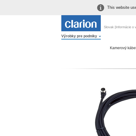
This website use
Slovak [Informácie o
Výrobky pre podniky
Kamerový kábel