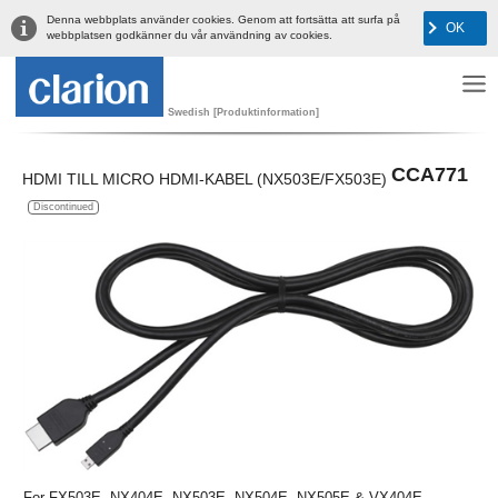
Denna webbplats använder cookies. Genom att fortsätta att surfa på
OK
webbplatsen godkänner du vår användning av cookies.
Swedish [Produktinformation]
CCA771
HDMI TILL MICRO HDMI-KABEL (NX503E/FX503E)
Discontinued
For FX503E, NX404E, NX503E, NX504E, NX505E & VX404E