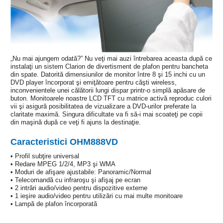
„Nu mai ajungem odată?” Nu veţi mai auzi întrebarea aceasta după ce
instalaţi un sistem Clarion de divertisment de plafon pentru bancheta
din spate. Datorită dimensiunilor de monitor între 8 şi 15 inchi cu un
DVD player încorporat şi emiţătoare pentru căşti wireless,
inconvenientele unei călătorii lungi dispar printr-o simplă apăsare de
buton. Monitoarele noastre LCD TFT cu matrice activă reproduc culori
vii şi asigură posibilitatea de vizualizare a DVD-urilor preferate la
claritate maximă. Singura dificultate va fi să-i mai scoateţi pe copii
din maşină după ce veţi fi ajuns la destinaţie.
Caracteristici OHM888VD
• Profil subţire universal
• Redare MPEG 1/2/4, MP3 şi WMA
• Moduri de afişare ajustabile: Panoramic/Normal
• Telecomandă cu infraroşu şi afişaj pe ecran
• 2 intrări audio/video pentru dispozitive externe
• 1 ieşire audio/video pentru utilizări cu mai multe monitoare
• Lampă de plafon încorporată