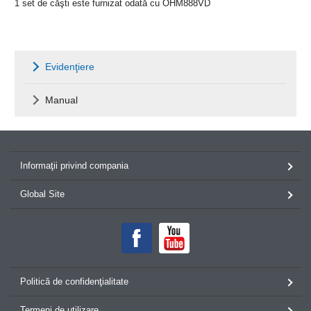
1 set de căşti este furnizat odată cu OHM888VD
Evidenţiere
Manual
Informaţii privind compania
Global Site
Politică de confidenţialitate
Termeni de utilizare