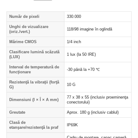
Număr de pixeli
330.000
Unghi de vizualizare
118/98 imagine în oglindă
(oriz./vert.)
Mărime CMOS
1/4 inch
Clasificare lumină scăzută
1 lux (la 50 IRE)
(LUX)
Interval de temperatură de
-30 până la +70 ℃
funcţionare
Rezistenţă la vibraţii (forţă
10 G
G)
77 x 38 x 55 (inclusiv proeminenţa
Dimensiuni (l × Î × A mm)
conectorului)
Greutate
Aprox. 180 g (inclusiv cablul)
Clasă de
IP69K
etanşare/rezistenţă la praf
Cadru de montare, capac cameră,