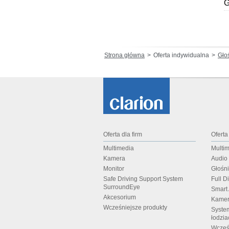
G
Strona główna
Oferta indywidualna
Gło
Oferta dla firm
Oferta
Multimedia
Multi
Kamera
Audio
Monitor
Głośn
Safe Driving Support System
Full D
SurroundEye
Smart
Akcesorium
Kamer
Wcześniejsze produkty
Syste
łodzia
Wcześ