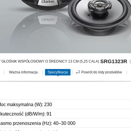
SRG1323R
 GŁOŚNIK WSPÓŁOSIOWY O ŚREDNICY 13 CM (5,25 CALA)
Ważna informacja
Specyfikacja
Powrót do listy produktów
oc maksymalna (W): 230
kuteczność (dB/W/m): 91
asmo przenoszenia (Hz): 40–30 000