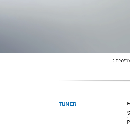
2-DROŻNY
TUNER
M
S
P