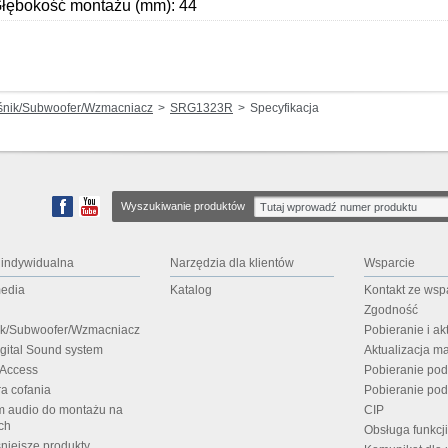
łębokość montażu (mm): 44
śnik/Subwoofer/Wzmacniacz
SRG1323R
Specyfikacja
Wyszukiwanie produktów
 indywidualna
Narzędzia dla klientów
Wsparcie
media
Katalog
Kontakt ze wsp
Zgodność
ik/Subwoofer/Wzmacniacz
Pobieranie i a
igital Sound system
Aktualizacja m
 Access
Pobieranie po
a cofania
Pobieranie pod
m audio do montażu na
CIP
ch
Obsługa funkcj
niejsze produkty