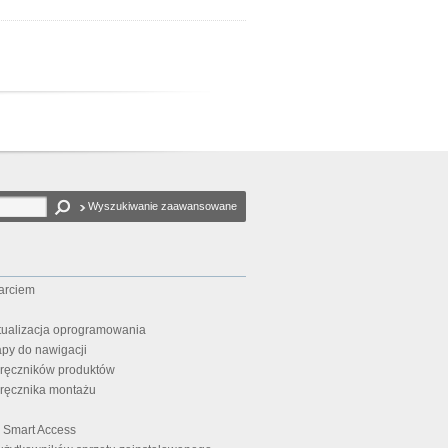
Wyszukiwanie zaawansowane
arciem
ktualizacja oprogramowania
apy do nawigacji
dręczników produktów
ręcznika montażu
i Smart Access