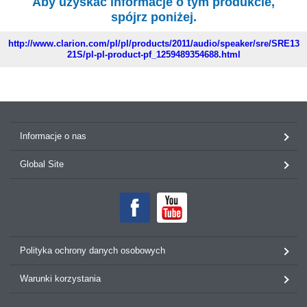
Aby uzyskać informacje o tym produkcie,
spójrz poniżej.
http://www.clarion.com/pl/pl/products/2011/audio/speaker/sre/SRE13
21S/pl-pl-product-pf_1259489354688.html
Informacje o nas
Global Site
Polityka ochrony danych osobowych
Warunki korzystania