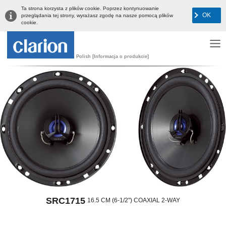
Ta strona korzysta z plików cookie. Poprzez kontynuowanie
OK
przeglądania tej strony, wyrażasz zgodę na nasze pomocą plików
cookie.
Polish [Informacja o produkcie]
SRC1715
16.5 CM (6-1/2") COAXIAL 2-WAY