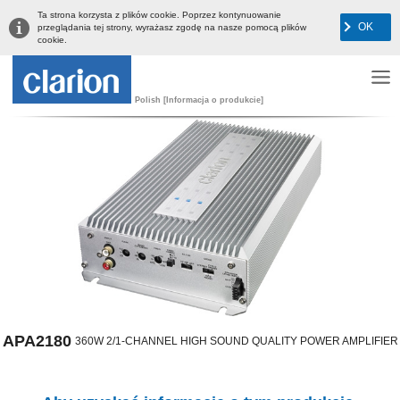
Ta strona korzysta z plików cookie. Poprzez kontynuowanie
OK
przeglądania tej strony, wyrażasz zgodę na nasze pomocą plików
cookie.
Polish [Informacja o produkcie]
APA2180
360W 2/1-CHANNEL HIGH SOUND QUALITY POWER AMPLIFIER