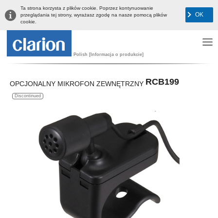
Ta strona korzysta z plików cookie. Poprzez kontynuowanie
OK
przeglądania tej strony, wyrażasz zgodę na nasze pomocą plików
cookie.
Polish [Informacja o produkcie]
RCB199
OPCJONALNY MIKROFON ZEWNĘTRZNY
Discontinued