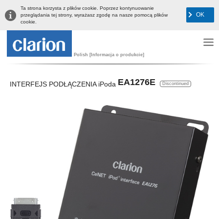
Ta strona korzysta z plików cookie. Poprzez kontynuowanie
OK
przeglądania tej strony, wyrażasz zgodę na nasze pomocą plików
cookie.
Polish [Informacja o produkcie]
EA1276E
INTERFEJS PODŁĄCZENIA iPoda
Discontinued