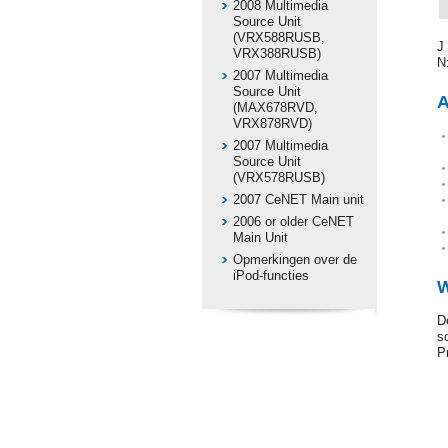
2008 Multimedia
Source Unit
(VRX588RUSB,
J
VRX388RUSB)
N
2007 Multimedia
Source Unit
A
(MAX678RVD,
VRX878RVD)
2007 Multimedia
Source Unit
(VRX578RUSB)
2007 CeNET Main unit
2006 or older CeNET
Main Unit
Opmerkingen over de
iPod-functies
W
D
s
P