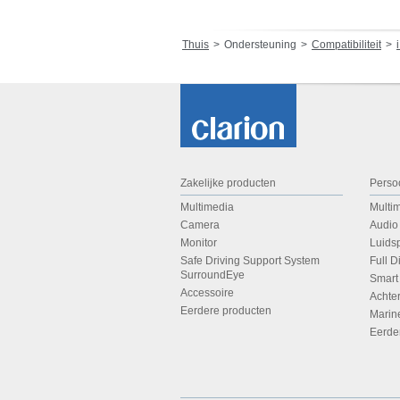
Thuis
Ondersteuning
Compatibiliteit
i
Zakelijke producten
Perso
Multimedia
Multi
Camera
Audio
Monitor
Luids
Safe Driving Support System
Full D
SurroundEye
Smart
Accessoire
Achte
Eerdere producten
Marin
Eerde