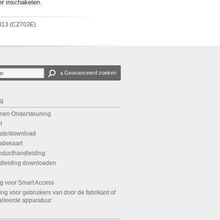
er inschakelen.
013 (CZ703E)
Geavanceerd zoeken
ng
nen Ondersteuning
t
ate/download
atiekaart
ducthandleiding
andleiding downloaden
g voor Smart Access
g voor gebruikers van door de fabrikant of
alleerde apparatuur