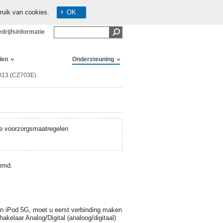
ruik van cookies.
OK
drijfsinformatie
len
Ondersteuning
013 (CZ703E)
e voorzorgsmaatregelen
oemd.
en iPod 5G, moet u eerst verbinding maken
akelaar Analog/Digital (analoog/digitaal)