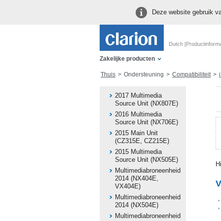
Deze website gebruik va
Dutch [Productinforma
Zakelijke producten
Thuis
Ondersteuning
Compatibiliteit
i
2017 Multimedia
Source Unit (NX807E)
2016 Multimedia
Source Unit (NX706E)
2015 Main Unit
(CZ315E, CZ215E)
2015 Multimedia
Source Unit (NX505E)
H
Multimediabroneenheid
2014 (NX404E,
V
VX404E)
Multimediabroneenheid
2014 (NX504E)
Multimediabroneenheid