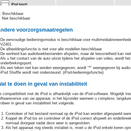
 : Beschikbaar
: Niet beschikbaar
ndere voorzorgsmaatregelen
De eenvoudige bedieningsmodus is beschikbaar voor multimediabroneenhede
VZ401.
De afbeeldingsfunctie is niet voor alle modellen beschikbaar.
De eenheid kan audioboekbestanden afspelen, maar de leessnelheid kan nie
Als u het contact van de auto uitzet tijdens het afspelen van video, wordt het
onderbrekingspunt.
Als een teken niet kan worden weergegeven, wordt "*" weergegeven bij audio 
iPod Shuffle wordt niet ondersteund. (iPod-bedieningsfunctie)
at te doen in geval van instabiliteit
e compatibiliteit met de iPod is afhankelijk van de iPod-software. Mogelijk tre
oftwareversie van uw apparaat, in het bijzonder wanneer u complexe, langdure
robeer in geval van instabiliteit het volgende.
Controleer of het bestand normaal op de iPod kan worden afgespeeld wann
Koppel de iPod los en controleer of de iPod correct afspeelt en onderbreek
normaal doorgaat nadat deze weer is aangesloten.
Als het apparaat nog steeds instabiel is, moet u de iPod enkele keren opn