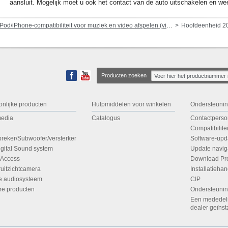
aansluit. Mogelijk moet u ook het contact van de auto uitschakelen en we
Pod/iPhone-compatibiliteit voor muziek en video afspelen (via dock-connector of Lightning)
Hoofdeenheid 2
Producten zoeken
onlijke producten
Hulpmiddelen voor winkelen
Ondersteuni
media
Catalogus
Contactperso
Compatibilitei
preker/Subwoofer/versterker
Software-upd
igital Sound system
Update navig
 Access
Download Pro
ruitzichtcamera
Installatieh
e audiosysteem
CIP
re producten
Ondersteunin
Een mededelin
dealer geïnst