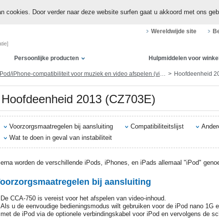
n cookies. Door verder naar deze website surfen gaat u akkoord met ons geb
Wereldwijde site
Be
tie]
Persoonlijke producten
Hulpmiddelen voor winke
Pod/iPhone-compatibiliteit voor muziek en video afspelen (via dock-connector of Lightning)
Hoofdeenheid 2
Hoofdeenheid 2013 (CZ703E)
Voorzorgsmaatregelen bij aansluiting
Compatibiliteitslijst
Ander
Wat te doen in geval van instabiliteit
ierna worden de verschillende iPods, iPhones, en iPads allemaal "iPod" gen
oorzorgsmaatregelen bij aansluiting
De CCA-750 is vereist voor het afspelen van video-inhoud.
Als u de eenvoudige bedieningsmodus wilt gebruiken voor de iPod nano 1G 
met de iPod via de optionele verbindingskabel voor iPod en vervolgens de sch