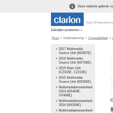
Deze website gebruik va
Dutch [Productinforma
Zakelijke producten
Thuis
Ondersteuning
Compatibiliteit
i
2017 Multimedia
Source Unit (NX807E)
2016 Multimedia
Source Unit (NX706E)
2015 Main Unit
(CZ315E, CZ215E)
2015 Multimedia
Source Unit (NX505E)
Multimediabroneenheid
2014 (NX404E,
VX404E)
C
Multimediabroneenheid
2014 (NX504E)
Multimediabroneenheid