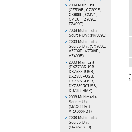
2009 Main Unit
(CZ509E, CZ209E,
CX609E, CMV1,
CMD6, FZ709E,
FZ409E)
2009 Multimedia
Source Unit (NX509E)
2009 Multimedia
Source Unit (VX709E,
VZ709E, VZ509E,
VZ409E)
2008 Main Unit
(DXZ788RUSB,
DXZ588RUSB,
Y
DXZ388RUSB,
N
DXZ389RUSB,
DXZ389RGUSB,
DUZ388RMP)
2008 Multimedia
Source Unit
(MAX688RBT,
VRX888RBT)
2008 Multimedia
Source Unit
(MAX983HD)