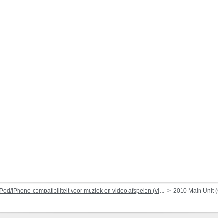
Pod/iPhone-compatibiliteit voor muziek en video afspelen (via dock-connector of Lightning)
2010 Main Unit 