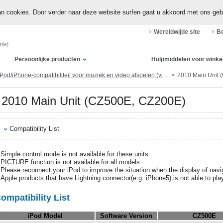
n cookies. Door verder naar deze website surfen gaat u akkoord met ons geb
Wereldwijde site
Be
tie]
Persoonlijke producten
Hulpmiddelen voor winke
Pod/iPhone-compatibiliteit voor muziek en video afspelen (via dock-connector of Lightning)
2010 Main Unit 
2010 Main Unit (CZ500E, CZ200E)
Compatibility List
Simple control mode is not available for these units.
PICTURE function is not available for all models.
Please reconnect your iPod to improve the situation when the display of navig
Apple products that have Lightning connector(e.g. iPhone5) is not able to pl
ompatibility List