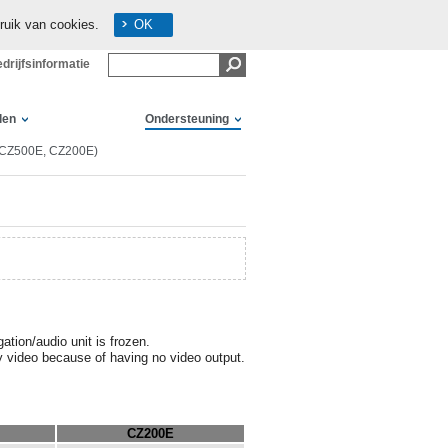
ruik van cookies.
OK
drijfsinformatie
len
Ondersteuning
(CZ500E, CZ200E)
ation/audio unit is frozen.
ay video because of having no video output.