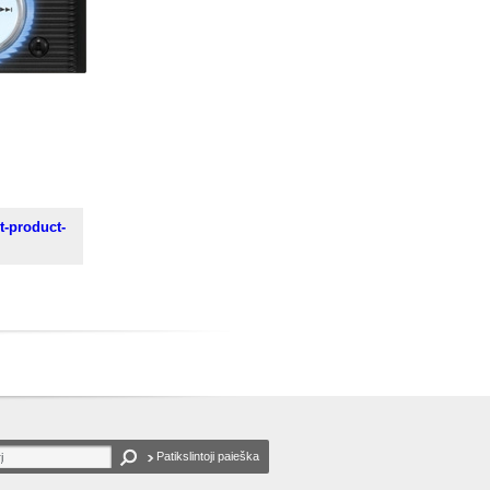
t-product-
Patikslintoji paieška