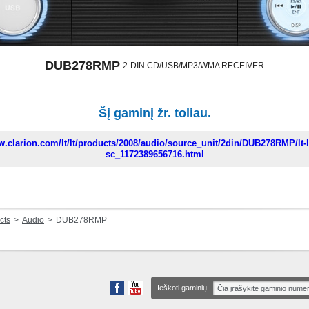
DUB278RMP
2-DIN CD/USB/MP3/WMA RECEIVER
Šį gaminį žr. toliau.
w.clarion.com/lt/lt/products/2008/audio/source_unit/2din/DUB278RMP/lt-l
sc_1172389656716.html
cts
Audio
DUB278RMP
Ieškoti gaminių