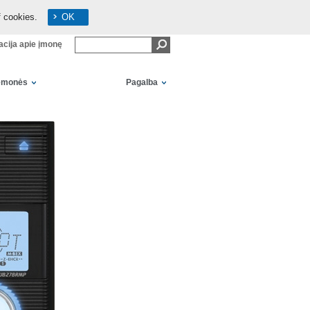
f cookies.
OK
acija apie įmonę
iemonės
Pagalba