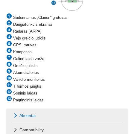
Suderinamas „Clarion“ grotuvas
Daugiafunkcis ekranas
Radaras [ARPA]
Vėjo greičio jutiklis
GPS imtuvas
Kompasas
Galinė laido varža
Greičio jutiklis
Akumuliatorius
Variklio monitorius
T formos jungtis
Šoninis laidas
Pagrindinis laidas
Akcentai
Compatibility