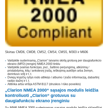
Skirtas CMD6, CMD8, CMS2, CMS4, CMS5, M303 ir M606
Valdykite suderinamą „Clarion“ laivams skirtą grotuvą per daugiafunkcio
ekrano (MFD) įrenginį NMEA 2000 tinklu
Valdykite įvairias funkcijas, pvz., šaltinio perjungimą, atkūrimą /
pristabdymą, kitą / ankstesnį įrašą, ieškojimą aukštyn arba žemyn,
derintuvo sritį ir t. t.
Dviejų krypčių ryšys rodo atlikėjo / albumo / įrašo informaciją, dabartinį
radijo dažnį ir t. t.
Atitinka arba viršija ASTM B117 (druskos / rūko poveikis)
„Clarion NMEA 2000“ sąsajos modulis leidžia
kontroliuoti „Clarion“ grotuvus su
daugiafunkciu ekrano įrenginiu
Su MW6 NMEA 2000 suderinamas sąsajos modulis leidžia sklandžiai