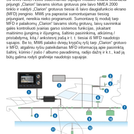
prijungti „Clarion“ laivams skirtus grotuvus prie laivo NMEA 2000
tinklo ir valdyti „Clarion“ grotuvus tiesiai iš laivo daugiafunkcio ekrano
(MFD) įrenginio. MW6 yra paprastai sumontuojamas tiesiog
prijungiant, nereikia nieko programuoti. Sumontavę šį modulį tarp
MFD ir palaikomų „Clarion“ laivams skirtų grotuvų, laivų savininkai
galės kontroliuoti įvairias garso sistemos funkcijas, įskaitant
maitinimo įjungimą ir išjungimą, šaltinio pasirinkimą, atkūrimą /
pristabdymą, kitą / ankstesnį įrašą ir t. t. tiesiai iš MFD naudotojo
sąsajos. Be to, MW6 palaiko dviejų krypčių ryšį tarp „Clarion“ grotuvo
ir MFD, atgaliniu ryšiu pateikdamas MFD informaciją apie pasirinktą
šaltinį, kūrinio / įrašo / albumo pavadinimą, radijo dažnį ir k.t., kad ją
būtų galima rodyti grafinėje naudotojo sąsajoje.