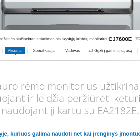
CJ7600E
strižainės plačiaekranis skaitmeninis skystųjų kristalų monitorius
Di
Akcentai
Specifikacija
Vadovas
Grįžti į gaminių sąrašą
auro rėmo monitorius užtikrin
ant ir leidžia peržiūrėti ketur
naudojant jį kartu su EA2182E.
je, kuriuos galima naudoti net kai įrenginys įmontuo