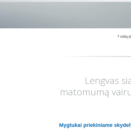
7 colių į
Lengvas si
matomumą vairuoj
Mygtukai priekiniame skydely