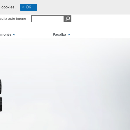
f cookies.
OK
acija apie įmonę
iemonės
Pagalba