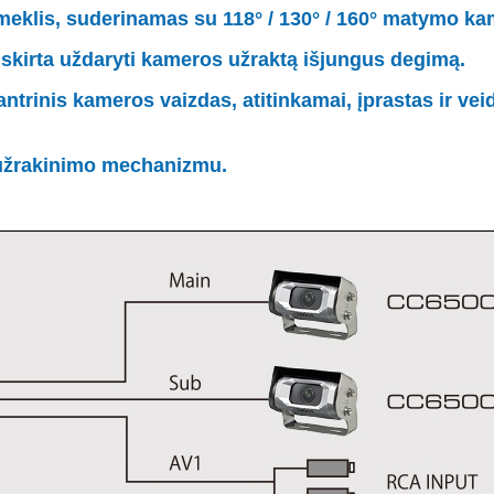
eklis, suderinamas su 118° / 130° / 160° matymo k
 skirta uždaryti kameros užraktą išjungus degimą.
ntrinis kameros vaizdas, atitinkamai, įprastas ir veid
užrakinimo mechanizmu.