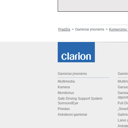
Pradžia
Gaminiai įmonėms
Komercinių 
Gaminiai įmonėms
Gamin
Multimedia
Multim
Kamera
Garsa
Monitorius
Garsia
stipri
Safe Driving Support System
SurroundEye
Full D
Priedas
„Smart
Ankstesni gaminiai
Galini
Laivo 
Ankste