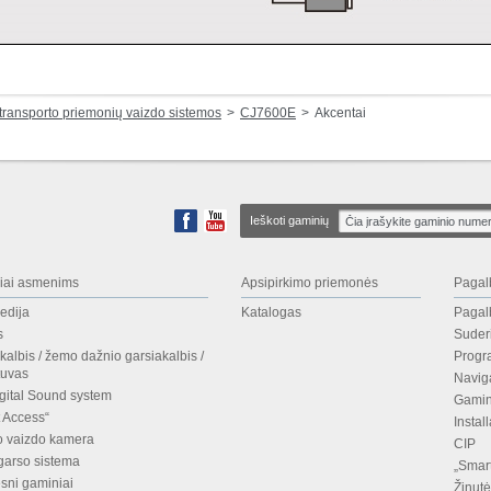
transporto priemonių vaizdo sistemos
CJ7600E
Akcentai
Ieškoti gaminių
iai asmenims
Apsipirkimo priemonės
Pagal
edija
Katalogas
Pagal
s
Sude
kalbis / žemo dažnio garsiakalbis /
Progra
ntuvas
Navig
igital Sound system
Gamin
 Access“
Insta
o vaizdo kamera
CIP
garso sistema
„Smar
sni gaminiai
Žinut