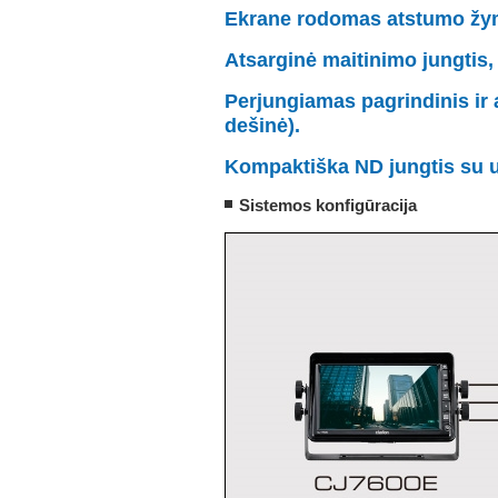
Ekrane rodomas atstumo žym
Atsarginė maitinimo jungtis,
Perjungiamas pagrindinis ir a
dešinė).
Kompaktiška ND jungtis su 
Sistemos konfigūracija