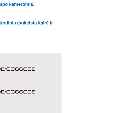
ampo kameromis.
rodinis (sukeista kairė ir