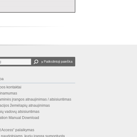
Patikslintoji paieška
ba
bos kontaktai
rinamumas
minės įrangos atnaujinimas / atsisiuntimas
acijos žemėlapių atnaujinimas
ių vadovų atsisiuntimas
llation Manual Download
t Access“ palaikymas
ė naudotojams, kurių įranga sumontuota