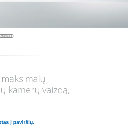
scontinued
a maksimalų
ių kamerų vaizdą,
tas į paviršių.