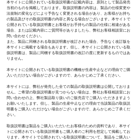
本サイトに公開されている取扱説明書の記載内容は、原則として製品発売
当初のものを掲載しております。取扱説明書の内容は、製品の仕様変更や
法規制の変化などにより予告なく変更される場合があり、お客様がお持ち
の製品及びその取扱説明書の内容と異なる場合がございます。本サイトで
公開されている取扱説明書とお客様がお手持ちの製品の仕様に相違がある
場合、または記載内容にご質問等がありましたら、弊社お客様相談室にお
問い合わせください。
また、製品に同梱される取扱説明書が改訂された場合、予告なく改訂版を
本サイトに掲載する場合もあります。但し、本サイトに公開されている取
扱説明書は、製品に同梱する取扱説明書の改訂の度に更新するものではあ
りません。
本サイトに公開されている取扱説明書の機種が生産中止などの理由でご購
入いただけない場合がございますので、あらかじめご了承ください。
本サイトには、弊社が発売した全ての製品の取扱説明書は公開しておりま
せん。ご希望の取扱説明書が見つからない場合は、弊社お客様相談室にお
問い合わせの上、弊社製品取り扱いのご販売店でご購入いただきますよう
お願いいたします。但し、製品の生産中止などの理由で当該製品の取扱説
明書をご購入いただけない場合がございますので、あらかじめご了承くだ
さい。
取扱説明書は製品をご購入いただいたお客様のための資料であり、本サイ
トに公開されている取扱説明書もご購入者のご利用を想定して掲載してお
ります。本サイトで公開されている取扱説明書について、製品をご購入い