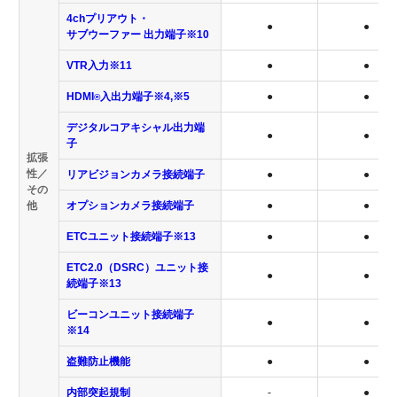
4chプリアウト・
●
●
サブウーファー 出力端子※10
VTR入力※11
●
●
HDMI
入出力端子※4,※5
●
●
®
デジタルコアキシャル出力端
●
●
子
拡張
性／
リアビジョンカメラ接続端子
●
●
その
他
オプションカメラ接続端子
●
●
ETCユニット接続端子※13
●
●
ETC2.0（DSRC）ユニット接
●
●
続端子※13
ビーコンユニット接続端子
●
●
※14
盗難防止機能
●
●
内部突起規制
-
●