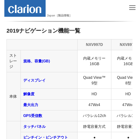
Japan［製品情報］
2019ナビゲーション機能一覧
NXV997D
NXV897D
スト
内蔵メモリー
内蔵メモリ
レー
規格、容量(GB)
16GB
16GB
ジ
Quad View™
Quad View
ディスプレイ
9型
8型
解像度
HD
HD
本体
最大出力
47Wx4
47Wx4
GPS受信数
パラレル12ch
パラレル12c
タッチパネル
静電容量方式
静電容量方
ピンチイン・ピンチアウト
●
●