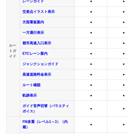
レーンガイド
●
●
交差点イラスト表示
●
●
方面看板案内
●
●
一方通行表示
●
●
都市高速入口表示
●
●
ルー
トガ
ETCレーン案内
●
●
イド
ジャンクションガイド
●
●
高速道路料金表示
●
●
ルート確認
●
●
軌跡表示
●
●
ガイド音声切替（バラエティ
●
●
ボイス）
FM多重（レベル1～3）（内
●
●
蔵）