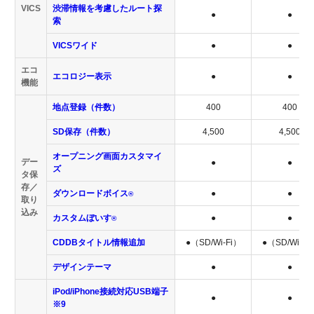
VICS
渋滞情報を考慮したルート探
●
●
索
VICSワイド
●
●
エコ
エコロジー表示
●
●
機能
地点登録（件数）
400
400
SD保存（件数）
4,500
4,500
オープニング画面カスタマイ
デー
●
●
ズ
タ保
存／
ダウンロードボイス
●
●
®
取り
込み
カスタムぼいす
●
●
®
CDDBタイトル情報追加
●（SD/Wi-Fi）
●（SD/Wi-Fi
デザインテーマ
●
●
iPod/iPhone接続対応USB端子
●
●
※9