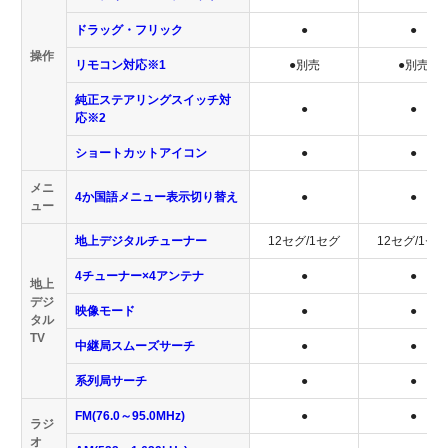
ドラッグ・フリック
●
●
操作
リモコン対応※1
●別売
●別売
純正ステアリングスイッチ対
●
●
応※2
ショートカットアイコン
●
●
メニ
4か国語メニュー表示切り替え
●
●
ュー
地上デジタルチューナー
12セグ/1セグ
12セグ/1セ
4チューナー×4アンテナ
●
●
地上
デジ
映像モード
●
●
タル
TV
中継局スムーズサーチ
●
●
系列局サーチ
●
●
FM(76.0～95.0MHz)
●
●
ラジ
オ