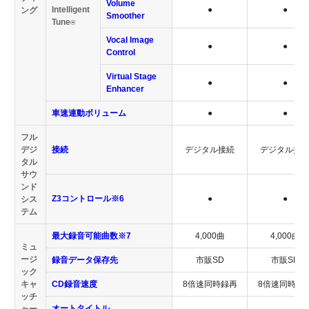
Volume
Intelligent
●
●
ング
Smoother
Tune
®
Vocal Image
●
●
Control
Virtual Stage
●
●
Enhancer
車速連動ボリューム
●
●
フル
デジ
接続
デジタル接続
デジタル接
タル
サウ
ンド
Z3コントロール※6
●
●
シス
テム
最大録音可能曲数※7
4,000曲
4,000曲
ミュ
ージ
録音データ保存先
市販SD
市販SD
ック
キャ
CD録音速度
8倍速同時録再
8倍速同時録
ッチ
オートタイトル
ャー