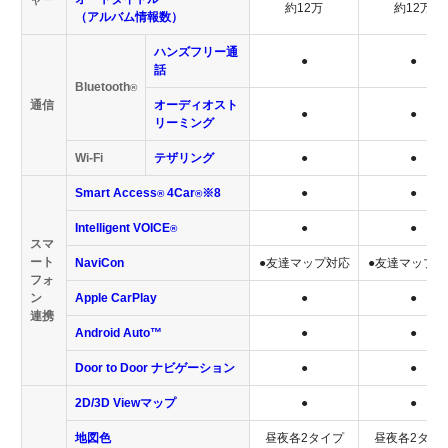
約12万
約12万
（アルバム情報数）
ハンズフリー通
●
●
話
Bluetooth
®
通信
オーディオスト
●
●
リーミング
Wi-Fi
テザリング
●
●
Smart Access
4Car
※8
●
●
®
®
Intelligent VOICE
●
●
®
スマ
ート
NaviCon
●友達マップ対応
●友達マップ対
フォ
ン
Apple CarPlay
●
●
連携
Android Auto™
●
●
Door to Door ナビゲーション
●
●
2D/3D Viewマップ
●
●
地図色
昼夜各2タイプ
昼夜各2タイ