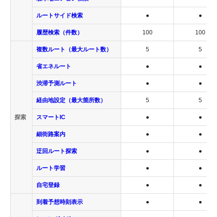
ルートサイド検索
●
●
履歴検索（件数）
100
100
複数ルート（最大ルート数）
5
5
省エネルート
●
●
渋滞予測ルート
●
●
経由地設定（最大箇所数）
5
5
探索
スマートIC
●
●
細街路案内
●
●
迂回ルート探索
●
●
ルート学習
●
●
自宅登録
●
●
到着予想時刻表示
●
●