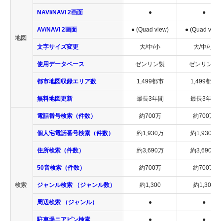
NAVI/NAVI 2画面
●
●
AV/NAVI 2画面
● (Quad view)
● (Quad view
地図
文字サイズ変更
大/中/小
大/中/小
使用データベース
ゼンリン製
ゼンリン製
都市地図収録エリア数
1,499都市
1,499都市
無料地図更新
最長3年間
最長3年間
電話番号検索（件数）
約700万
約700万
個人宅電話番号検索（件数）
約1,930万
約1,930万
住所検索（件数）
約3,690万
約3,690万
50音検索（件数）
約700万
約700万
検索
ジャンル検索 （ジャンル数）
約1,300
約1,300
周辺検索 （ジャンル）
●
●
駐車場ニアピン検索
●
●