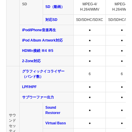
SD
MPEG-4/
MPEG-4/
SD（動画）
H.264/WMV
H.264/WMV
対応SD
SD/SDHC/SDXC
SD/SDHC/SD
iPod/iPhone音楽再生
●
●
iPod Album Artwork対応
●
●
HDMI
接続 ※4 ※5
●
●
®
2-Zone対応
●
●
グラフィックイコライザー
6
6
（バンド数）
LPF/HPF
●
●
サブウーファー出力
●
●
Sound
●
●
Restorer
サウ
ンド
Virtual Bass
●
●
セッ
ティ