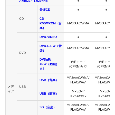
AM(522～1,629kHz)
●
●
音楽CD
●
●
CD
CD-
R/RW/ROM（音
MP3/AAC/WMA
MP3/AAC/WM
楽）
DVD-VIDEO
●
●
DVD-R/RW（音
MP3/AAC/WMA
MP3/AAC/WM
楽）
DVD
DVD±R/
●VRモード
●VRモード
±RW（動画）
(CPRM)対応
(CPRM)対応
※3
MP3/AAC/WMA/
MP3/AAC/WM
USB（音楽）
FLAC/WAV
FLAC/WAV
メデ
USB
ィア
MPEG-4/
MPEG-4/
USB（動画）
H.264/WMV
H.264/WMV
MP3/AAC/WMA/
MP3/AAC/WM
SD（音楽）
FLAC/WAV
FLAC/WAV