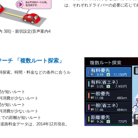
は、それぞれドライバーの必要に応じて
 3回)・親切設定(音声案内4
ーチ 「複数ルート探索」
時探索。時間・料金などの条件に合うル
間が短いルート
燃料消費が少ないルート
間が短いルート
燃料消費が少ないルート
までの距離が短いルート
路料金データは、2014年12月現在。