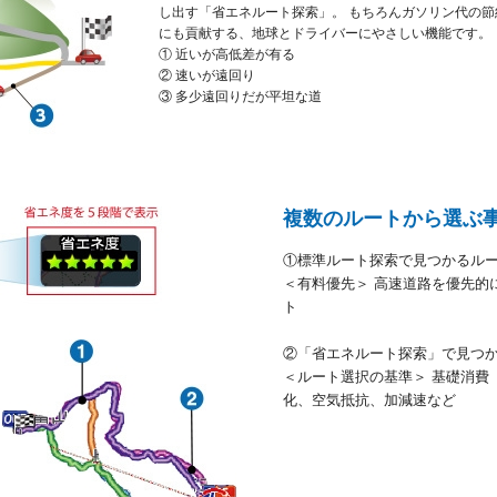
し出す「省エネルート探索」。 もちろんガソリン代の節
にも貢献する、地球とドライバーにやさしい機能です。
① 近いが高低差が有る
② 速いが遠回り
③ 多少遠回りだが平坦な道
複数のルートから選ぶ
①標準ルート探索で見つかるル
＜有料優先＞ 高速道路を優先的
ト
②「省エネルート探索」で見つ
＜ルート選択の基準＞ 基礎消費
化、空気抵抗、加減速など