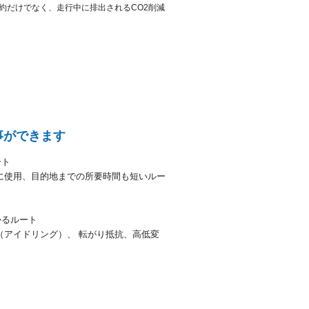
約だけでなく、走行中に排出されるCO2削減
事ができます
ート
に使用、目的地までの所要時間も短いルー
かるルート
（アイドリング）、 転がり抵抗、高低変