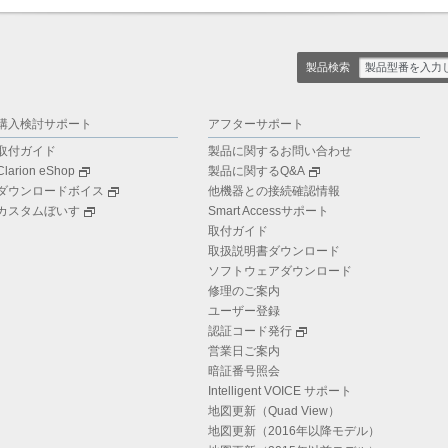
製品検索
購入検討サポート
アフターサポート
取付ガイド
製品に関するお問い合わせ
Clarion eShop
製品に関するQ&A
ダウンロードボイス
他機器との接続確認情報
カスタムぼいす
Smart Accessサポート
取付ガイド
取扱説明書ダウンロード
ソフトウェアダウンロード
修理のご案内
ユーザー登録
認証コード発行
営業日ご案内
暗証番号照会
Intelligent VOICE サポート
地図更新（Quad View）
地図更新（2016年以降モデル）