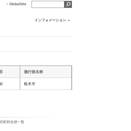
GlobalSite
インフォメーション
容
施行後名称
制
栃木市
.0 市区町村合併一覧