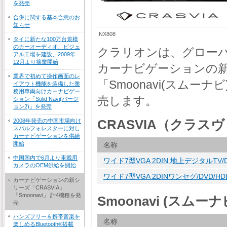
を発売
合併に関する基本合意のお
知らせ
NX808
タイに新たな100万台規模
のカーオーディオ、ビジュ
クラリオンは、グローバル
アル工場を建設、2009年
12月より操業開始
カーナビゲーションの新
業界で初めて操作画面のレ
「Smoonavi(スムー
イアウト機能を装備した業
務用車両向けカーナビゲー
売します。
ション「Solid Navi(バージ
ョン2)」を発売
2008年発売の中国市場向け
CRASVIA（クラス
スバルフォレスターに対し
カーナビゲーションを供給
開始
名称
中国国内で6月より車載用
ワイド7型VGA 2DIN 地上デジタルTV/DV
カメラのOEM供給を開始
ワイド7型VGA 2DINワンセグ/DVD/HDD
カーナビゲーションの新シ
リーズ「CRASVIA」
「Smoonavi」 計4機種を発
Smoonavi (スムー
売
ハンズフリー＆携帯音楽を
名称
楽しめるBluetooth®搭載