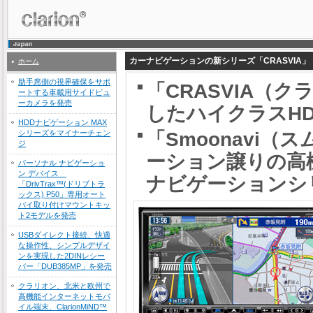
カーナビゲーションの新シリーズ「CRASVIA」「S
ホーム
助手席側の視界確保をサポ
「CRASVIA（
ートする車載用サイドビュ
ーカメラを発売
したハイクラスH
HDDナビゲーション MAX
シリーズをマイナーチェン
「Smoonavi
ジ
ーション譲りの高
パーソナル ナビゲーショ
ン デバイス
ナビゲーションシ
「DrivTrax™(ドリブトラ
ックス) P50」専用オート
バイ取り付けマウントキッ
ト2モデルを発売
USBダイレクト接続、快適
な操作性、シンプルデザイ
ンを実現した2DINレシー
バー「DUB385MP」を発売
クラリオン、北米と欧州で
高機能インターネットモバ
イル端末、ClarionMiND™