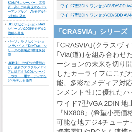
SD/MP3レシーバー、高音
ワイド7型2DIN ワンセグ/DVD/SDD AV
質・高出力を実現するパワ
ーアンプなど AVモデル計
ワイド7型2DIN ワンセグ/CD/SDD AV-
3機種を発売
HDDナビゲーション MAX
シリーズの2008年モデル2
「CRASVIA」シリーズ
機種を発売
パーソナル ナビゲーショ
｢CRASVIA｣(クラスヴィ
ン デバイス「DrivTrax」シ
リーズの新製品2機種を発
｢Via(道)｣を組み合
売
ーションの未来を切り
USB経由でのiPod®接続な
ど、最新のデジタルメディ
したカーライフにこだ
アに対応するCDレシーバ
ーやボート用オーディオな
ど4モデルを発売
能、多彩なメディア対応
ンメント性｣に優れたハ
ワイド7型VGA 2DIN 地
『NX808』(希望小売価
可能な地デジ4チューナーを
携帯電話やPCとも連携