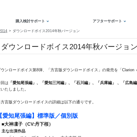
購入検討サポート
アフターサポート
2014
ダウンロードボイス2014年秋バージョン
ダウンロードボイス2014年秋バージョ
ダウンロードボイス第8弾、「方言版ダウンロードボイス」の発売を「Clario
今回は
「愛知尾張編」、「愛知三河編」、「石川編」、「兵庫編」
、「広島編
意いたしました。
各方言版ダウンロードボイスの詳細は以下の通りです。
【愛知尾張編】標準版／個別版
■大神凜子（CV:丹下桜）
主な出演作品