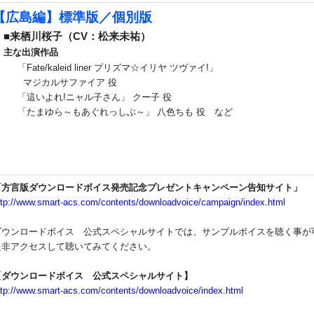
【広島編】標準版／個別版
■来栖川桜子（CV：松来未祐）
主な出演作品
Fate/kaleid liner プリズマ☆イリヤ ツヴァイ!」
マジカルサファイア 役
「這いよれ!ニャル子さん」 クー子 役
「たまゆら～もあぐれっしぶ～」 八色ちも 役 など
「方言版ダウンロードボイス発売記念プレゼントキャンペーン告知サイト」
ttp://www.smart-acs.com/contents/downloadvoice/campaign/index.html
ダウンロードボイス 公式スペシャルサイトでは、サンプルボイスを聴く事が
是非アクセスして聴いてみてください。
【ダウンロードボイス 公式スペシャルサイト】
ttp://www.smart-acs.com/contents/downloadvoice/index.html