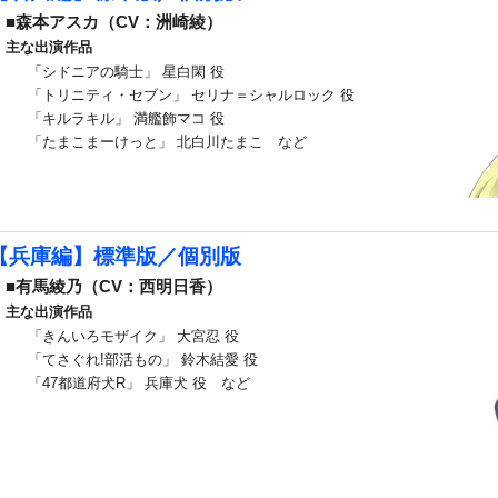
■森本アスカ（CV：洲崎綾）
主な出演作品
「シドニアの騎士」 星白閑 役
「トリニティ・セブン」 セリナ＝シャルロック 役
「キルラキル」 満艦飾マコ 役
「たまこまーけっと」 北白川たまこ など
【兵庫編】標準版／個別版
■有馬綾乃（CV：西明日香）
主な出演作品
「きんいろモザイク」 大宮忍 役
「てさぐれ!部活もの」 鈴木結愛 役
「47都道府犬R」 兵庫犬 役 など