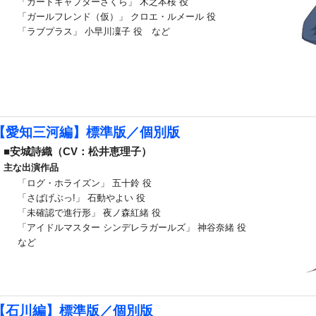
「カードキャプターさくら」 木之本桜 役
「ガールフレンド（仮）」 クロエ・ルメール 役
「ラブプラス」 小早川凜子 役 など
【愛知三河編】標準版／個別版
■安城詩織（CV：松井恵理子）
主な出演作品
「ログ・ホライズン」 五十鈴 役
「さばげぶっ!」 石動やよい 役
「未確認で進行形」 夜ノ森紅緒 役
「アイドルマスター シンデレラガールズ」 神谷奈緒 役
など
【石川編】標準版／個別版