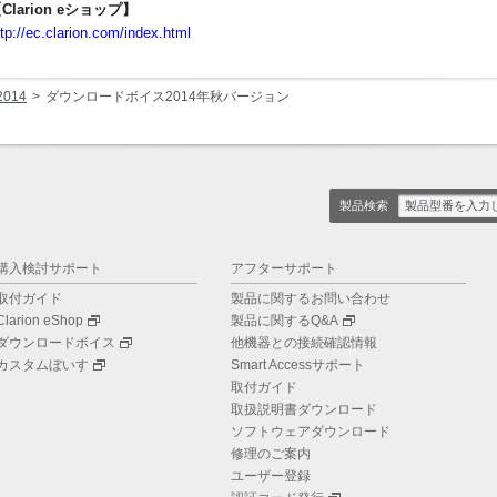
Clarion eショップ】
ttp://ec.clarion.com/index.html
2014
ダウンロードボイス2014年秋バージョン
製品検索
購入検討サポート
アフターサポート
取付ガイド
製品に関するお問い合わせ
Clarion eShop
製品に関するQ&A
ダウンロードボイス
他機器との接続確認情報
カスタムぼいす
Smart Accessサポート
取付ガイド
取扱説明書ダウンロード
ソフトウェアダウンロード
修理のご案内
ユーザー登録