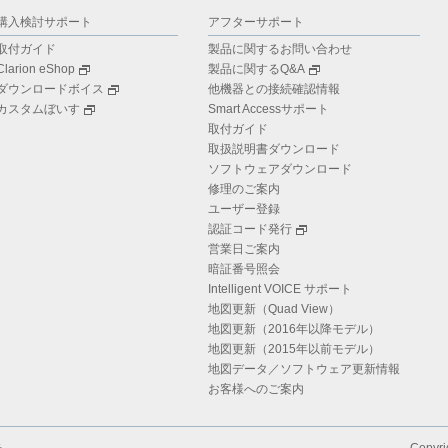
購入検討サポート
アフターサポート
取付ガイド
製品に関するお問い合わせ
Clarion eShop
製品に関するQ&A
ダウンロードボイス
他機器との接続確認情報
カスタムぼいす
Smart Accessサポート
取付ガイド
取扱説明書ダウンロード
ソフトウェアダウンロード
修理のご案内
ユーザー登録
認証コード発行
営業日ご案内
暗証番号照会
Intelligent VOICE サポート
地図更新（Quad View）
地図更新（2016年以降モデル）
地図更新（2015年以前モデル）
地図データ／ソフトウェア更新情報
お客様へのご案内