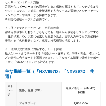
セッサーコントロール対応
音源からスピーカーまでの完全デジタル伝送を実現する「フルデジタルサ
ウンドシステム」に対応。音響調整や入力ソースの選択などをナビゲーシ
ョンのボタンや画面上から操作できます。
※別売の接続ケーブルが必要です。
７．使いやすさにこだわった、目的地検索
都道府県や市区町村がわからなくても、地名から候補をリストアップする
「住所検索」や、以前に検索した履歴を覚え、文字入力中でも予測候補を
表示する「名称検索」など、充実の検索機能を搭載します。
８．道路状況に柔軟に対応する、ルート探索
最大5ルートまでサーチする「複数ルート探索」で、時間や料金、省エネな
どの条件に合うルートを選択できます。リアルタイム情報で運転をサポー
トする「VICSワイド」にも対応します。
主な機能一覧（「NXV997D」「NXV897D」共
通）
スト
内蔵メモリー（eMMC）
レー
規格、容量（GB）
16GB
ジ
ディスプレイ
Quad View