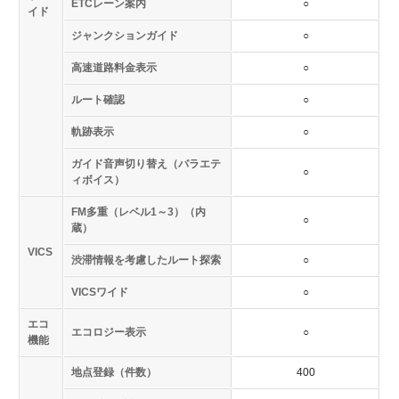
ETCレーン案内
○
イド
ジャンクションガイド
○
高速道路料金表示
○
ルート確認
○
軌跡表示
○
ガイド音声切り替え（バラエテ
○
ィボイス）
FM多重（レベル1～3）（内
○
蔵）
VICS
渋滞情報を考慮したルート探索
○
VICSワイド
○
エコ
エコロジー表示
○
機能
地点登録（件数）
400