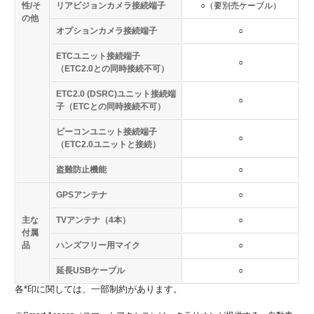
性/そ
リアビジョンカメラ接続端子
○（要別売ケーブル）
の他
オプションカメラ接続端子
○
ETCユニット接続端子
○
（ETC2.0との同時接続不可）
ETC2.0 (DSRC)ユニット接続端
○
子（ETCとの同時接続不可）
ビーコンユニット接続端子
○
（ETC2.0ユニットと接続）
盗難防止機能
○
GPSアンテナ
○
主な
TVアンテナ（4本）
○
付属
品
ハンズフリー用マイク
○
延長USBケーブル
○
各*印に関しては、一部制約があります。