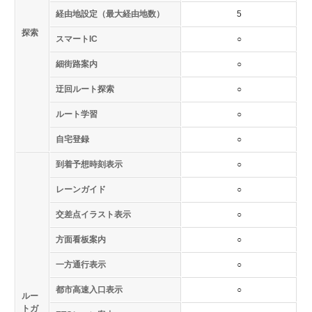
経由地設定（最大経由地数）
5
探索
スマートIC
○
細街路案内
○
迂回ルート探索
○
ルート学習
○
自宅登録
○
到着予想時刻表示
○
レーンガイド
○
交差点イラスト表示
○
方面看板案内
○
一方通行表示
○
都市高速入口表示
○
ルー
トガ