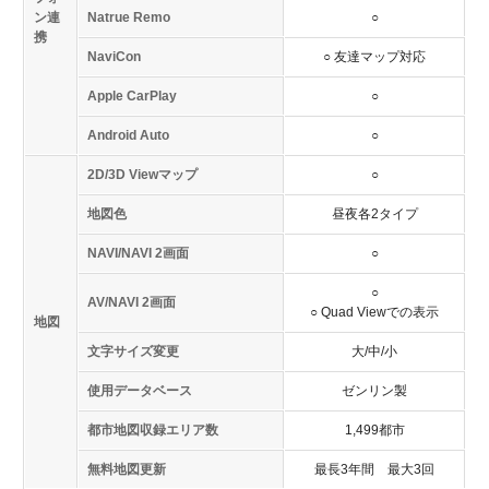
ン連
Natrue Remo
○
携
NaviCon
○ 友達マップ対応
Apple CarPlay
○
Android Auto
○
2D/3D Viewマップ
○
地図色
昼夜各2タイプ
NAVI/NAVI 2画面
○
○
AV/NAVI 2画面
○ Quad Viewでの表示
地図
文字サイズ変更
大/中/小
使用データベース
ゼンリン製
都市地図収録エリア数
1,499都市
無料地図更新
最長3年間 最大3回