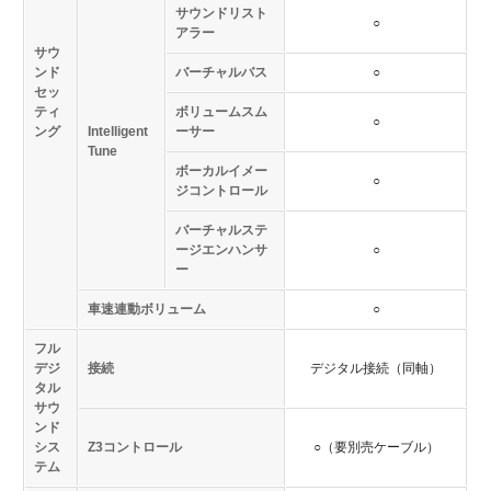
サウンドリスト
○
アラー
サウ
ンド
バーチャルバス
○
セッ
ティ
ボリュームスム
○
ング
Intelligent
ーサー
Tune
ボーカルイメー
○
ジコントロール
バーチャルステ
ージエンハンサ
○
ー
車速連動ボリューム
○
フル
デジ
接続
デジタル接続（同軸）
タル
サウ
ンド
シス
Z3コントロール
○（要別売ケーブル）
テム