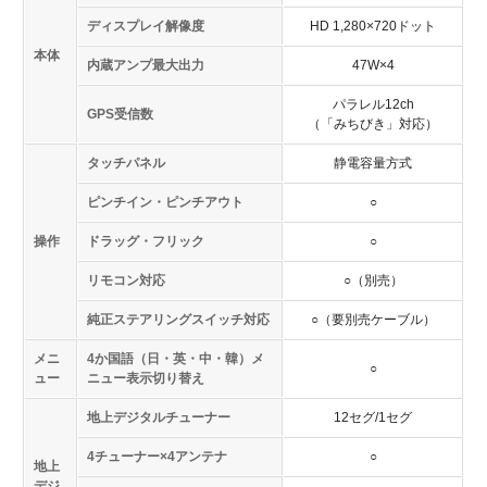
ディスプレイ解像度
HD 1,280×720ドット
本体
内蔵アンプ最大出力
47W×4
パラレル12ch
GPS受信数
（「みちびき」対応）
タッチパネル
静電容量方式
ピンチイン・ピンチアウト
○
操作
ドラッグ・フリック
○
リモコン対応
○（別売）
純正ステアリングスイッチ対応
○（要別売ケーブル）
メニ
4か国語（日・英・中・韓）メ
○
ュー
ニュー表示切り替え
地上デジタルチューナー
12セグ/1セグ
4チューナー×4アンテナ
○
地上
デジ