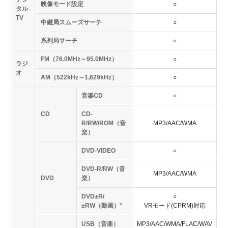
映像モード設定
○
タル
TV
中継局スムーズサーチ
○
系列局サーチ
○
FM（76.0MHz～95.0MHz）
○
ラジ
オ
AM（522kHz～1,629kHz）
○
音楽CD
○
CD
CD-
R/RW/ROM（音
MP3/AAC/WMA
楽）
DVD-VIDEO
○
DVD-R/RW（音
MP3/AAC/WMA
DVD
楽）
DVD±R/
○
±RW（動画）*
VRモード(CPRM)対応
USB（音楽）
MP3/AAC/WMA/FLAC/WAV