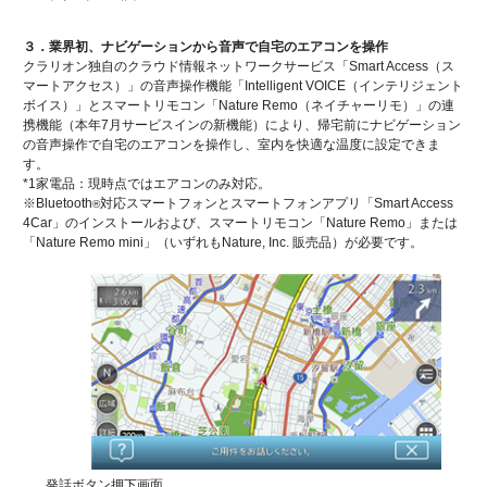
３．業界初、ナビゲーションから音声で自宅のエアコンを操作
クラリオン独自のクラウド情報ネットワークサービス「Smart Access（ス
マートアクセス）」の音声操作機能「Intelligent VOICE（インテリジェント
ボイス）」とスマートリモコン「Nature Remo（ネイチャーリモ）」の連
携機能（本年7月サービスインの新機能）により、帰宅前にナビゲーション
の音声操作で自宅のエアコンを操作し、室内を快適な温度に設定できま
す。
*1家電品：現時点ではエアコンのみ対応。
※Bluetooth
対応スマートフォンとスマートフォンアプリ「Smart Access
®
4Car」のインストールおよび、スマートリモコン「Nature Remo」または
「Nature Remo mini」（いずれもNature, Inc. 販売品）が必要です。
発話ボタン押下画面