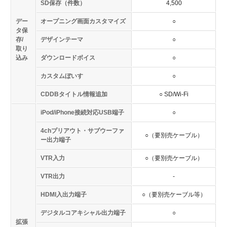
SD保存（件数）
4,500
デー
オープニング画面カスタマイズ
○
タ保
存/
デザインテーマ
○
取り
込み
ダウンロードボイス
○
カスタムぼいす
○
CDDBタイトル情報追加
○ SD/Wi-Fi
iPod/iPhone接続対応USB端子
○
4chプリアウト・サブウーファ
○（要別売ケーブル）
ー出力端子
VTR入力
○（要別売ケーブル）
VTR出力
-
HDMI入出力端子
○（要別売ケーブル等）
デジタルコアキシャル出力端子
○
拡張