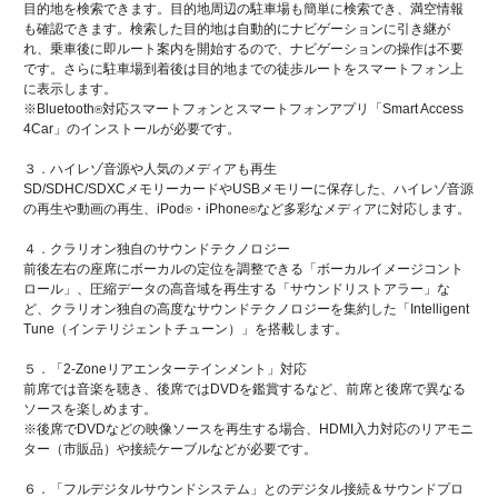
目的地を検索できます。目的地周辺の駐車場も簡単に検索でき、満空情報
も確認できます。検索した目的地は自動的にナビゲーションに引き継が
れ、乗車後に即ルート案内を開始するので、ナビゲーションの操作は不要
です。さらに駐車場到着後は目的地までの徒歩ルートをスマートフォン上
に表示します。
※Bluetooth
対応スマートフォンとスマートフォンアプリ「Smart Access
®
4Car」のインストールが必要です。
３．ハイレゾ音源や人気のメディアも再生
SD/SDHC/SDXCメモリーカードやUSBメモリーに保存した、ハイレゾ音源
の再生や動画の再生、iPod
・iPhone
など多彩なメディアに対応します。
®
®
４．クラリオン独自のサウンドテクノロジー
前後左右の座席にボーカルの定位を調整できる「ボーカルイメージコント
ロール」、圧縮データの高音域を再生する「サウンドリストアラー」な
ど、クラリオン独自の高度なサウンドテクノロジーを集約した「Intelligent
Tune（インテリジェントチューン）」を搭載します。
５．「2-Zoneリアエンターテインメント」対応
前席では音楽を聴き、後席ではDVDを鑑賞するなど、前席と後席で異なる
ソースを楽しめます。
※後席でDVDなどの映像ソースを再生する場合、HDMI入力対応のリアモニ
ター（市販品）や接続ケーブルなどが必要です。
６．「フルデジタルサウンドシステム」とのデジタル接続＆サウンドプロ