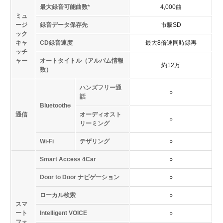
最大録音可能曲数*
4,000曲
ミュ
ージ
録音データ保存先
市販SD
ック
キャ
CD録音速度
最大8倍速同時録再
ッチ
ャー
オートタイトル（アルバム情報
約12万
数）
ハンズフリー通
○
話
Bluetooth
®
通信
オーディオスト
○
リーミング
Wi-Fi
テザリング
○
Smart Access 4Car
○
Door to Door ナビゲーション
○
ローカル検索
○
スマ
ート
Intelligent VOICE
○
フォ