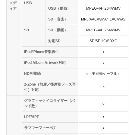
メデ
USB
ィア
USB（動画）
MPEG-4/H.264/WMV
SD（音楽）
MP3/AAC/WMA/FLAC/WAV
SD
SD（動画）
MPEG-4/H.264/WMV
対応SD
SD/SDHC/SDXC
iPod/iPhone音楽再生
○
iPod Album Artwork対応
○
HDMI接続
○（要別売ケーブル）
2-Zone（前席／後席別ソース再
○
生）対応
グラフィックイコライザー（バ
6
ンド数）
LPF/HPF
○
サブウーファー出力
○