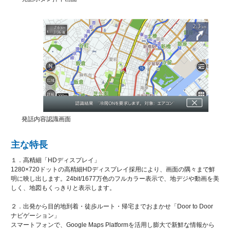
発話内容認識画面
主な特長
１．高精細「HDディスプレイ」
1280×720ドットの高精細HDディスプレイ採用により、画面の隅々まで鮮
明に映し出します。24bit/1677万色のフルカラー表示で、地デジや動画を美
しく、地図もくっきりと表示します。
２．出発から目的地到着・徒歩ルート・帰宅までおまかせ「Door to Door
ナビゲーション」
スマートフォンで、Google Maps Platformを活用し膨大で新鮮な情報から