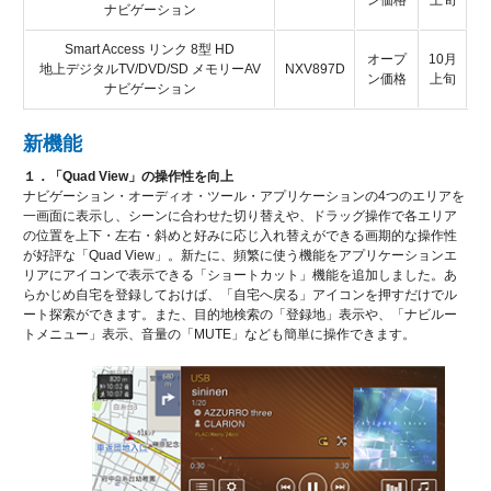
ナビゲーション
Smart Access リンク 8型 HD
オープ
10月
地上デジタルTV/DVD/SD メモリーAV
NXV897D
ン価格
上旬
ナビゲーション
新機能
１．「Quad View」の操作性を向上
ナビゲーション・オーディオ・ツール・アプリケーションの4つのエリアを
一画面に表示し、シーンに合わせた切り替えや、ドラッグ操作で各エリア
の位置を上下・左右・斜めと好みに応じ入れ替えができる画期的な操作性
が好評な「Quad View」。新たに、頻繁に使う機能をアプリケーションエ
リアにアイコンで表示できる「ショートカット」機能を追加しました。あ
らかじめ自宅を登録しておけば、「自宅へ戻る」アイコンを押すだけでル
ート探索ができます。また、目的地検索の「登録地」表示や、「ナビルー
トメニュー」表示、音量の「MUTE」なども簡単に操作できます。