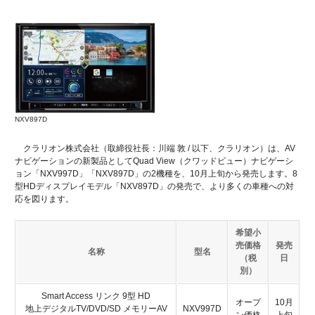
NXV897D
クラリオン株式会社（取締役社長：川端 敦 / 以下、クラリオン）は、AV
ナビゲーションの新製品としてQuad View（クワッドビュー）ナビゲーシ
ョン「NXV997D」「NXV897D」の2機種を、10月上旬から発売します。8
型HDディスプレイモデル「NXV897D」の発売で、より多くの車種への対
応を図ります。
希望小
売価格
発売
名称
型名
（税
日
別）
Smart Access リンク 9型 HD
オープ
10月
地上デジタルTV/DVD/SD メモリーAV
NXV997D
ン価格
上旬