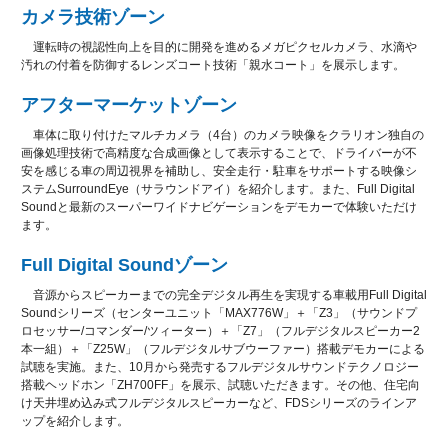
カメラ技術ゾーン
運転時の視認性向上を目的に開発を進めるメガピクセルカメラ、水滴や
汚れの付着を防御するレンズコート技術「親水コート」を展示します。
アフターマーケットゾーン
車体に取り付けたマルチカメラ（4台）のカメラ映像をクラリオン独自の
画像処理技術で高精度な合成画像として表示することで、ドライバーが不
安を感じる車の周辺視界を補助し、安全走行・駐車をサポートする映像シ
ステムSurroundEye（サラウンドアイ）を紹介します。また、Full Digital
Soundと最新のスーパーワイドナビゲーションをデモカーで体験いただけ
ます。
Full Digital Soundゾーン
音源からスピーカーまでの完全デジタル再生を実現する車載用Full Digital
Soundシリーズ（センターユニット「MAX776W」＋「Z3」（サウンドプ
ロセッサー/コマンダー/ツィーター）＋「Z7」（フルデジタルスピーカー2
本一組）＋「Z25W」（フルデジタルサブウーファー）搭載デモカーによる
試聴を実施。また、10月から発売するフルデジタルサウンドテクノロジー
搭載ヘッドホン「ZH700FF」を展示、試聴いただきます。その他、住宅向
け天井埋め込み式フルデジタルスピーカーなど、FDSシリーズのラインア
ップを紹介します。