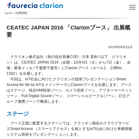
Japan［企業情報］
CEATEC JAPAN 2016 「Clarionブース」 出展概
要
2016年09月21日
クラリオン株式会社（執行役社長兼COO：川本 英利 / 以下、クラリオ
ン）は、CEATEC JAPAN 2016（会期：10月4日（火）から7日（金）、会
場：幕張メッセ / 千葉県千葉市）にClarionブース（ホール1、小間No.
1S02）を出展します。
今回は、IoT社会に向けたクラリオンの技術プレゼンテーションSmart
Access for life by IoTをメインテーマにClarionブースを出展します。ブース
はステージ、統合HMI技術ゾーン、カメラ技術ゾーン、アフターマーケット
ゾーン、Full Digital Soundゾーン、コマーシャルビークルゾーン、日立グ
ループ連携ゾーンで構成します。
ステージ
ブース正面に配置するステージでは、クラリオン独自のクラウドサービ
スSmart Access （スマートアクセス）を核とするIoT社会に向けた車載情報
システム技術をプレゼンテーションします。