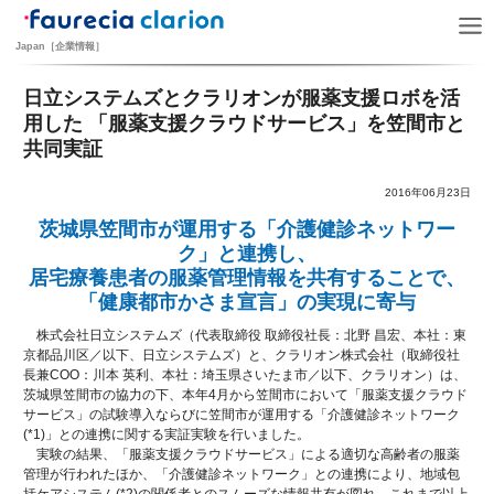
Japan［企業情報］
日立システムズとクラリオンが服薬支援ロボを活
用した 「服薬支援クラウドサービス」を笠間市と
共同実証
2016年06月23日
茨城県笠間市が運用する「介護健診ネットワー
ク」と連携し、
居宅療養患者の服薬管理情報を共有することで、
「健康都市かさま宣言」の実現に寄与
株式会社日立システムズ（代表取締役 取締役社長：北野 昌宏、本社：東
京都品川区／以下、日立システムズ）と、クラリオン株式会社（取締役社
長兼COO：川本 英利、本社：埼玉県さいたま市／以下、クラリオン）は、
茨城県笠間市の協力の下、本年4月から笠間市において「服薬支援クラウド
サービス」の試験導入ならびに笠間市が運用する「介護健診ネットワーク
(*1)」との連携に関する実証実験を行いました。
実験の結果、「服薬支援クラウドサービス」による適切な高齢者の服薬
管理が行われたほか、「介護健診ネットワーク」との連携により、地域包
括ケアシステム(*2)の関係者とのスムーズな情報共有が図れ、これまで以上