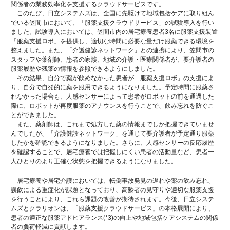
関係者の業務効率化を支援するクラウドサービスです。
このたび、日立システムズは、全国に先駆けて地域包括ケアに取り組ん
でいる笠間市において、「服薬支援クラウドサービス」の試験導入を行い
ました。試験導入においては、笠間市内の居宅療養患者3名に服薬支援装置
「服薬支援ロボ」を提供し、適切な時間に必要な量だけ服薬できる環境を
整えました。また、「介護健診ネットワーク」との連携により、笠間市の
スタッフや薬剤師、患者の家族、地域の介護・医療関係者が、要介護者の
服薬履歴や残薬の情報を参照できるようにしました。
その結果、自分で薬が飲めなかった患者が「服薬支援ロボ」の支援によ
り、自分で自発的に薬を服用できるようになりました。予定時間に服薬さ
れなかった場合も、人感センサーによって患者がロボットの前を通過した
際に、ロボットが再度服薬のアナウンスを行うことで、飲み忘れを防ぐこ
とができました。
また、薬剤師は、これまで処方した薬の情報までしか把握できていませ
んでしたが、「介護健診ネットワーク」を通じて要介護者が予定通り服薬
したかを確認できるようになりました。さらに、人感センサーの反応履歴
を確認することで、居宅療養では把握しにくい患者の活動量など、患者一
人ひとりのより正確な状態を把握できるようになりました。
居宅療養や居宅介護においては、転倒事故発見の遅れや薬の飲み忘れ、
誤飲による重症化が課題となっており、高齢者の見守りや適切な服薬支援
を行うことにより、これら課題の改善が期待されます。今後、日立システ
ムズとクラリオンは、「服薬支援クラウドサービス」の本格展開により、
患者の適正な服薬アドヒアランス(*3)の向上や地域包括ケアシステムの関係
者の負荷軽減に貢献します。