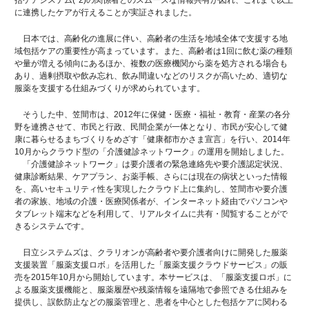
に連携したケアが行えることが実証されました。
日本では、高齢化の進展に伴い、高齢者の生活を地域全体で支援する地
域包括ケアの重要性が高まっています。また、高齢者は1回に飲む薬の種類
や量が増える傾向にあるほか、複数の医療機関から薬を処方される場合も
あり、過剰摂取や飲み忘れ、飲み間違いなどのリスクが高いため、適切な
服薬を支援する仕組みづくりが求められています。
そうした中、笠間市は、2012年に保健・医療・福祉・教育・産業の各分
野を連携させて、市民と行政、民間企業が一体となり、市民が安心して健
康に暮らせるまちづくりをめざす「健康都市かさま宣言」を行い、2014年
10月からクラウド型の「介護健診ネットワーク」の運用を開始しました。
「介護健診ネットワーク」は要介護者の緊急連絡先や要介護認定状況、
健康診断結果、ケアプラン、お薬手帳、さらには現在の病状といった情報
を、高いセキュリティ性を実現したクラウド上に集約し、笠間市や要介護
者の家族、地域の介護・医療関係者が、インターネット経由でパソコンや
タブレット端末などを利用して、リアルタイムに共有・閲覧することがで
きるシステムです。
日立システムズは、クラリオンが高齢者や要介護者向けに開発した服薬
支援装置「服薬支援ロボ」を活用した「服薬支援クラウドサービス」の販
売を2015年10月から開始しています。本サービスは、「服薬支援ロボ」に
よる服薬支援機能と、服薬履歴や残薬情報を遠隔地で参照できる仕組みを
提供し、誤飲防止などの服薬管理と、患者を中心とした包括ケアに関わる