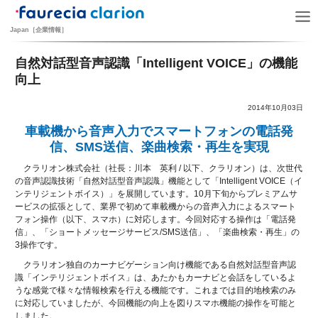
Japan［企業情報］
自然対話型音声認識「Intelligent VOICE」の機能
向上
2014年10月03日
車載機から音声入力でスマートフォンの電話発
信、SMS送信、楽曲検索・再生を実現
クラリオン株式会社（社長：川本 英利 / 以下、クラリオン）は、次世代
の音声認識技術「自然対話型音声認識」機能として「Intelligent VOICE（イ
ンテリジェントボイス）」を展開しています。10月下旬からプレミアムサ
ービスの拡張として、業界で初めて車載機からの音声入力によるスマート
フォン操作（以下、スマホ）に対応します。今回対応する操作は「電話発
信」、「ショートメッセージサービス/SMS送信」、「楽曲検索・再生」の
3操作です。
クラリオン独自のカーナビゲーション向け機能である自然対話型音声認
識「インテリジェントボイス」は、あたかもカーナビと会話をしているよ
うな感覚で様々な情報検索を行える機能です。これまでは目的地検索のみ
に対応していましたが、今回機能の向上を図りスマホ機能の操作を可能と
しました。