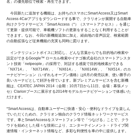
名」の優先順位で検索・再生できます。
今回新たに追加する機能は、お持ちのスマホにSmart Access又はSmart
Access 4Carアプリをダウンロードする事で、クラリオンが展開する自動車
向けクラウドサービス「Smart Access（*）（スマートアクセス）」を通じ
て更新・提供可能で、車載機ソフトの更新をすることなく利用することが
できます。なお、今回の新機能追加に加え、経由地の音声設定、検索範囲
の自動拡張など従来機能の充実も同時に図ります。
インテリジェントボイスに対応し、どんな言葉からでも目的地の検索や
設定ができるGoogle™ ローカル検索やイナゴ株式会社のスマートアシスタ
ント技術「netpeople」の採用で、対話する感覚で目的地検索ができる
「NX714」、「NX714W」、「NX614」、「NX614W」、「NX514」のカ
ーナビゲーション（いずれもオープン価格）は6月の発売以来、使い勝手の
良いカーナビとして好評を得ています。新プレミアムサービスを含む新機
能は、CEATEC JAPAN 2014（会期：10月7日から11日、会場：幕張メッ
セ）Clarionブースに展示する2014年モデルカーナビゲーションで体感いた
だけます。
*Smart Accessは、自動車ユーザーに快適・安心・便利なドライブを楽しん
でいただくための、クラリオン独自のクラウド情報ネットワークサービス
です。車とSmart Accessをスマートフォン等で「つなげる」ことで、クラ
ウドを始めとした様々な技術により、エンターテインメント・ドライブ関
連情報・インターネット情報など、多彩な利便性を車の中に提供します。