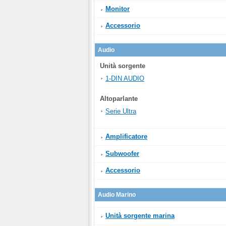
Monitor
Accessorio
Audio
Unità sorgente
1-DIN AUDIO
Altoparlante
Serie Ultra
Amplificatore
Subwoofer
Accessorio
Audio Marino
Unità sorgente marina