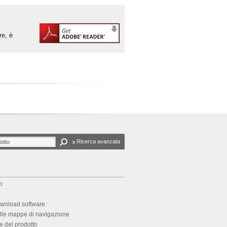
re, è
Ricerca avanzata
o
wnload software
lle mappe di navigazione
 del prodotto