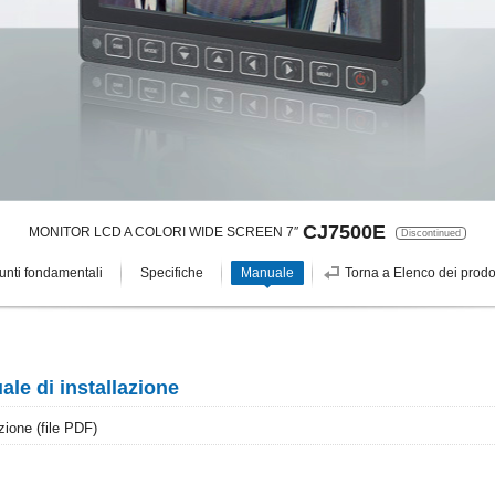
CJ7500E
MONITOR LCD A COLORI WIDE SCREEN 7″
Discontinued
unti fondamentali
Specifiche
Manuale
Torna a Elenco dei prodot
le di installazione
zione (file PDF)