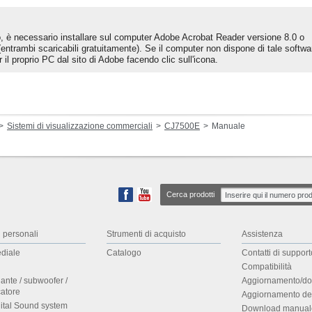
to, è necessario installare sul computer Adobe Acrobat Reader versione 8.0 o
entrambi scaricabili gratuitamente). Se il computer non dispone di tale softwa
 il proprio PC dal sito di Adobe facendo clic sull'icona.
Sistemi di visualizzazione commerciali
CJ7500E
Manuale
Cerca prodotti
i personali
Strumenti di acquisto
Assistenza
diale
Catalogo
Contatti di support
Compatibilità
lante / subwoofer /
Aggiornamento/do
catore
Aggiornamento de
gital Sound system
Download manuale