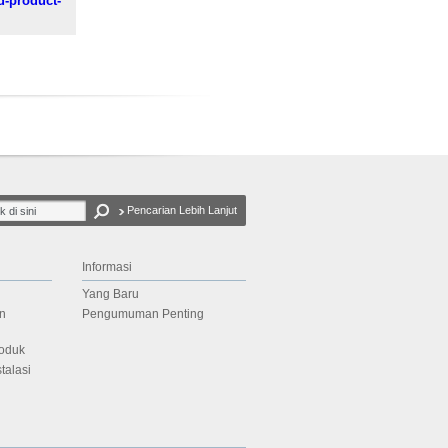
d-product-
Pencarian Lebih Lanjut
Informasi
Yang Baru
n
Pengumuman Penting
oduk
talasi