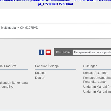
w.clarion.com/id/id/products/2010/multimedia/monitors/OHM1075VD/id-i
pf_1259414013589.html
Multimedia
OHM1075VD
Cari Produk
al Products
Panduan Belanja
Dukungan
Katalog
Kontak Dukungan
Dealer
Pembaruan/Unduha
Perangkat Lunak
ukungan Berkendara
rroundEye
Unduhan Manual Pr
Unduhan Manual Ins