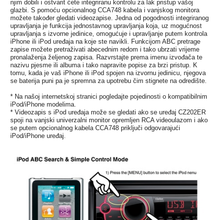
njim dobili i ostvarit ćete integriranu kontrolu za lak pristup vašoj
glazbi. S pomoću opcionalnog CCA748 kabela i vanjskog monitora
možete također gledati videozapise. Jedna od pogodnosti integriranog
upravljanja je funkcija jednostavnog upravljanja koja, uz mogućnost
upravljanja s izvorne jedinice, omogućuje i upravljanje putem kontrola
iPhone ili iPod uređaja na koje ste navikli. Funkcijom ABC pretrage
zapise možete pretraživati abecednim redom i tako ubrzati vrijeme
pronalaženja željenog zapisa. Razvrstajte prema imenu izvođača te
nazivu pjesme ili albuma i tako napravite popise za brzi pristup. K
tomu, kada je vaš iPhone ili iPod spojen na izvornu jedinicu, njegova
se baterija puni pa je spremna za upotrebu čim stignete na odredište.
* Na našoj internetskoj stranici pogledajte pojedinosti o kompatibilnim
iPod/iPhone modelima.
* Videozapis s iPod uređaja može se gledati ako se uređaj CZ202ER
spoji na vanjski univerzalni monitor opremljen RCA videoulazom i ako
se putem opcionalnog kabela CCA748 priključi odgovarajući
iPod/iPhone uređaj.