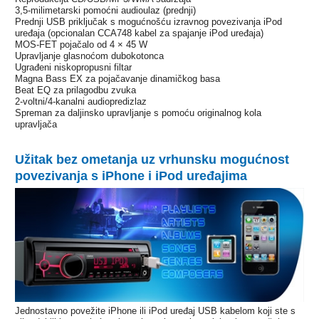
3,5-milimetarski pomoćni audioulaz (prednji)
Prednji USB priključak s mogućnošću izravnog povezivanja iPod
uređaja (opcionalan CCA748 kabel za spajanje iPod uređaja)
MOS-FET pojačalo od 4 × 45 W
Upravljanje glasnoćom dubokotonca
Ugrađeni niskopropusni filtar
Magna Bass EX za pojačavanje dinamičkog basa
Beat EQ za prilagodbu zvuka
2-voltni/4-kanalni audiopredizlaz
Spreman za daljinsko upravljanje s pomoću originalnog kola
upravljača
Užitak bez ometanja uz vrhunsku mogućnost
povezivanja s iPhone i iPod uređajima
Jednostavno povežite iPhone ili iPod uređaj USB kabelom koji ste s