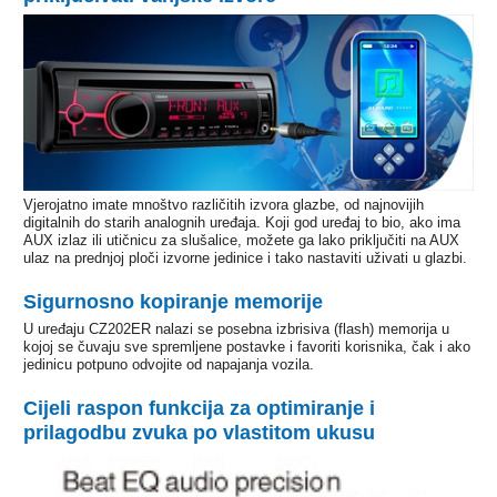
Vjerojatno imate mnoštvo različitih izvora glazbe, od najnovijih
digitalnih do starih analognih uređaja. Koji god uređaj to bio, ako ima
AUX izlaz ili utičnicu za slušalice, možete ga lako priključiti na AUX
ulaz na prednjoj ploči izvorne jedinice i tako nastaviti uživati u glazbi.
Sigurnosno kopiranje memorije
U uređaju CZ202ER nalazi se posebna izbrisiva (flash) memorija u
kojoj se čuvaju sve spremljene postavke i favoriti korisnika, čak i ako
jedinicu potpuno odvojite od napajanja vozila.
Cijeli raspon funkcija za optimiranje i
prilagodbu zvuka po vlastitom ukusu