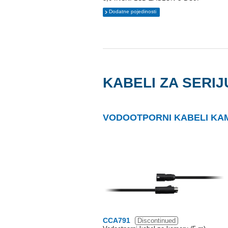
Dodatne pojedinosti
KABELI ZA SERIJ
VODOOTPORNI KABELI KA
CCA791
Discontinued