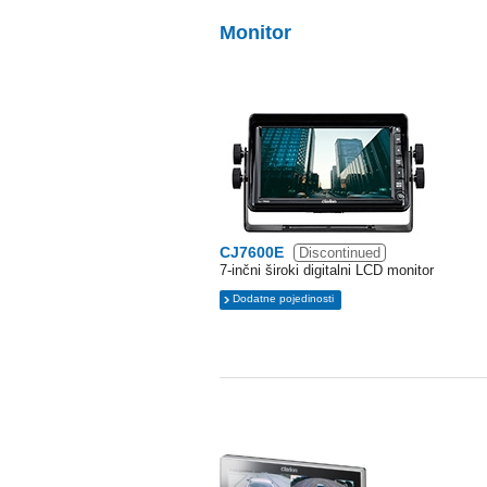
Monitor
CJ7600E
Discontinued
7-inčni široki digitalni LCD monitor
Dodatne pojedinosti