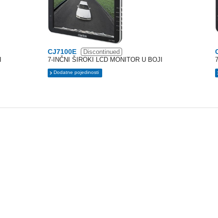
CJ7100E
Discontinued
I
7-INČNI ŠIROKI LCD MONITOR U BOJI
Dodatne pojedinosti