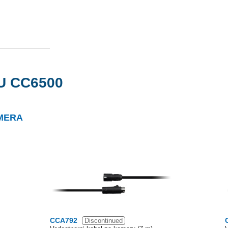
U CC6500
MERA
CCA792
Discontinued