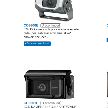
CC6600E
Discontinued
CMOS kamera u boji za otežane uvjete
rada (bez zatvarača/zrcalne slike/
širokokutne leće)
Dodatne pojedinosti
CC2001F
Discontinued
CCD KAMERA U BOJI ZA OTEŽANE