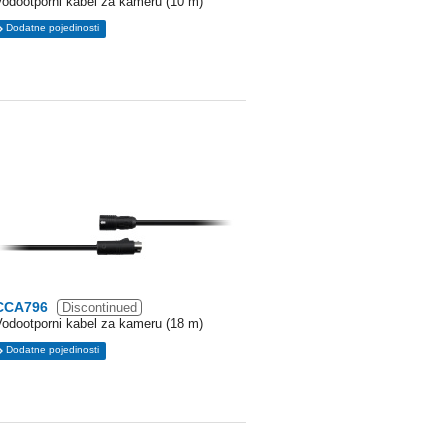
Vodootporni kabel za kameru (10 m)
Dodatne pojedinosti
CCA796
Discontinued
Vodootporni kabel za kameru (18 m)
Dodatne pojedinosti