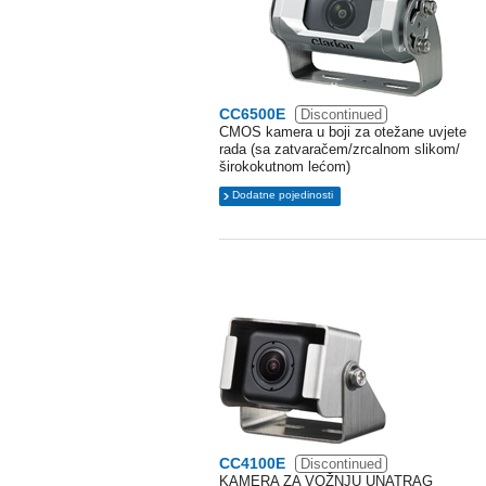
CC6500E
Discontinued
CMOS kamera u boji za otežane uvjete
rada (sa zatvaračem/zrcalnom slikom/
širokokutnom lećom)
Dodatne pojedinosti
CC4100E
Discontinued
KAMERA ZA VOŽNJU UNATRAG