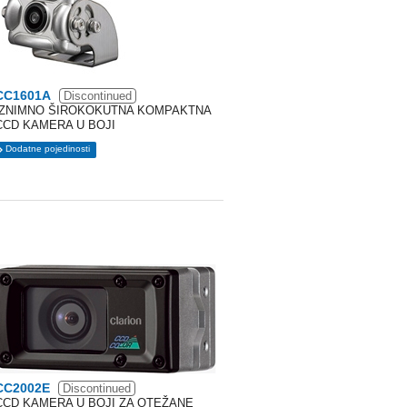
CC1601A
Discontinued
IZNIMNO ŠIROKOKUTNA KOMPAKTNA
CCD KAMERA U BOJI
Dodatne pojedinosti
CC2002E
Discontinued
CCD KAMERA U BOJI ZA OTEŽANE