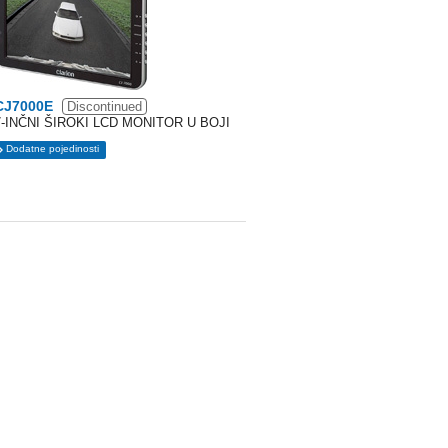
CJ7000E
Discontinued
7-INČNI ŠIROKI LCD MONITOR U BOJI
Dodatne pojedinosti