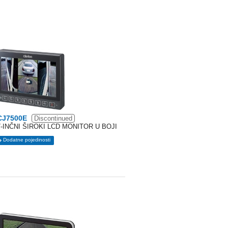
CJ7500E
Discontinued
7-INČNI ŠIROKI LCD MONITOR U BOJI
Dodatne pojedinosti