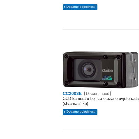
Dodatne pojedinosti
CC2003E
Discontinued
CCD kamera u boji za otežane uvjete rada
(stvarna slika)
Dodatne pojedinosti