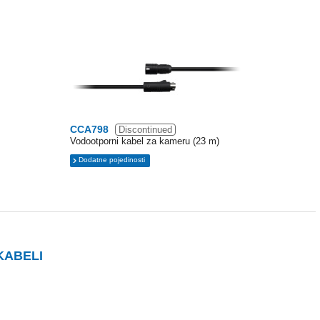
CCA798
Discontinued
Vodootporni kabel za kameru (23 m)
Dodatne pojedinosti
KABELI