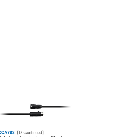
CCA793
Discontinued