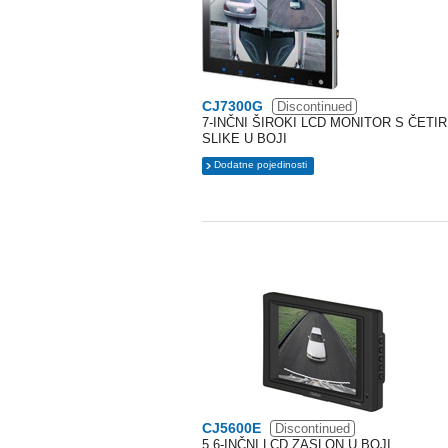
CJ7300G
Discontinued
7-INČNI ŠIROKI LCD MONITOR S ČETIR
SLIKE U BOJI
Dodatne pojedinosti
CJ5600E
Discontinued
5,6-INČNI LCD ZASLON U BOJI