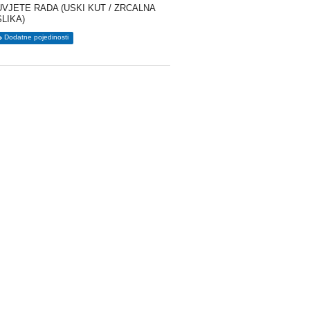
UVJETE RADA (USKI KUT / ZRCALNA
SLIKA)
Dodatne pojedinosti