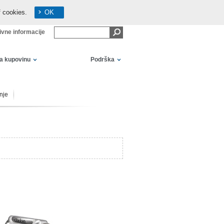
f cookies.
OK
ivne informacije
za kupovinu
Podrška
nje