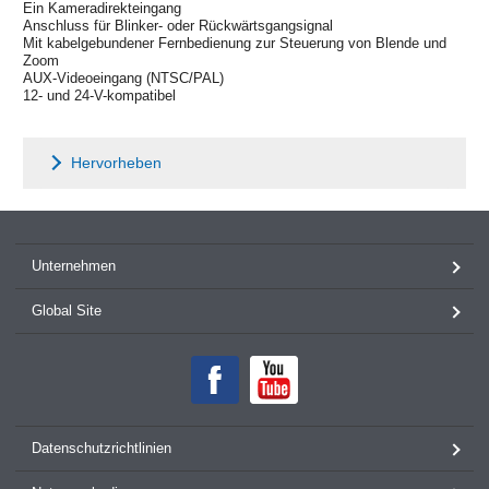
Ein Kameradirekteingang
Anschluss für Blinker- oder Rückwärtsgangsignal
Mit kabelgebundener Fernbedienung zur Steuerung von Blende und
Zoom
AUX-Videoeingang (NTSC/PAL)
12- und 24-V-kompatibel
Hervorheben
Unternehmen
Global Site
Datenschutzrichtlinien