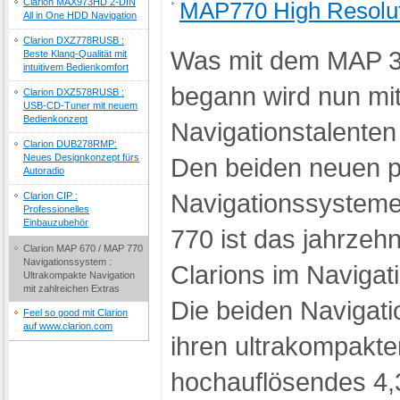
Clarion MAX973HD 2-DIN
MAP770 High Resolut
All in One HDD Navigation
Clarion DXZ778RUSB :
Was mit dem MAP 
Beste Klang-Qualität mit
intuitivem Bedienkomfort
begann wird nun mi
Clarion DXZ578RUSB :
USB-CD-Tuner mit neuem
Bedienkonzept
Navigationstalenten 
Clarion DUB278RMP:
Neues Designkonzept fürs
Den beiden neuen p
Autoradio
Navigationssystem
Clarion CIP :
Professionelles
Einbauzubehör
770 ist das jahrze
Clarion MAP 670 / MAP 770
Navigationssystem :
Clarions im Naviga
Ultrakompakte Navigation
mit zahlreichen Extras
Die beiden Navigati
Feel so good mit Clarion
auf www.clarion.com
ihren ultrakompakt
hochauflösendes 4,