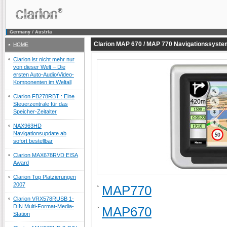
Clarion MAP 670 / MAP 770 Navigationssystem
HOME
Clarion ist nicht mehr nur
von dieser Welt – Die
ersten Auto-Audio/Video-
Komponenten im Weltall
Clarion FB278RBT : Eine
Steuerzentrale für das
Speicher-Zeitalter
NAX963HD
Navigationsupdate ab
sofort bestellbar
Clarion MAX678RVD EISA
Award
Clarion Top Platzierungen
2007
MAP770
Clarion VRX578RUSB 1-
DIN Multi-Format-Media-
MAP670
Station